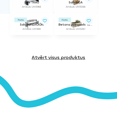
Sols TRAU
Sols RĪGA
Artikuls: UM396E
Artikuls: UM3D66
Parks
Parks
Sols FUNDICIÓN
Betona puķupods Terracota
Artikuls: UM388
Artikuls: UM328J
Atvērt visus produktus