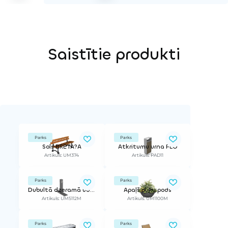
Saistītie produkti
Parks
Parks
Sols BRETA?A
Atkritumu urna FLO
Artikuls: UM374
Artikuls: PAD11
Parks
Parks
Dubultā dzeramā ūdens strūklaka ATLAS
Apaļš puķu pods
Artikuls: UM5112M
Artikuls: UM1100M
Parks
Parks