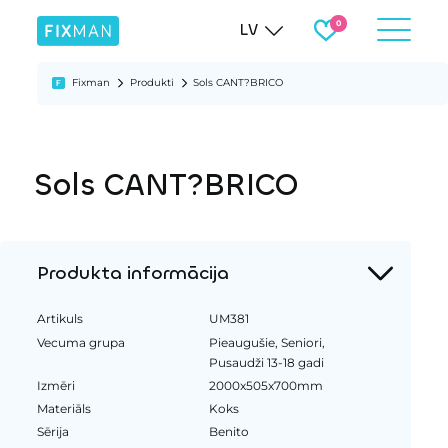
LV
Fixman
Produkti
Sols CANT?BRICO
Sols CANT?BRICO
Produkta informācija
Artikuls
UM381
Vecuma grupa
Pieaugušie, Seniori,
Pusaudži 13-18 gadi
Izmēri
2000x505x700mm
Materiāls
Koks
Sērija
Benito