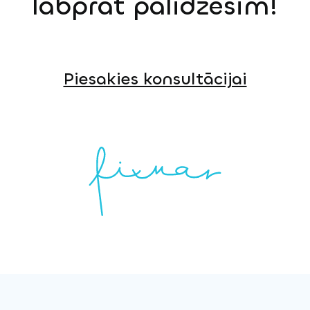
labprāt palīdzēsim!
Piesakies konsultācijai