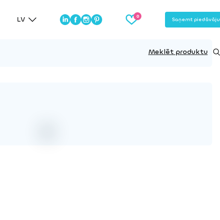
LV
Saņemt piedāvāj
Meklēt produktu