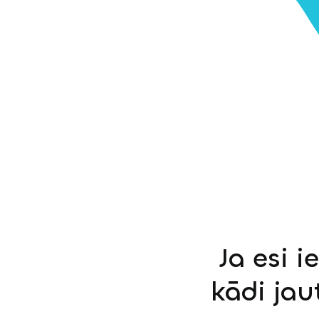
Ja esi i
kādi jau