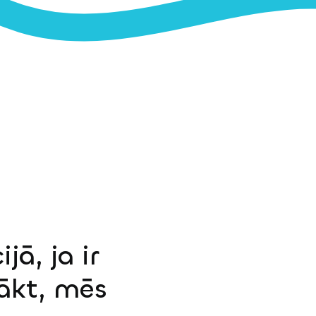
jā, ja ir
sākt, mēs