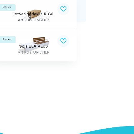
Parks
Ietves sēdeklis RĪGA
Artikuls: UM3D67
Parks
Sols ELA PLUS
Artikuls: UM371LP