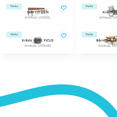
Parks
Parks
Sols CITIZEN
Krēsls 
Artikuls: UM301L
Artikuls: 
Parks
Parks
Krēsls KUBE FICUS
Bērnu pikni
Artikuls: UM348S
Artikuls: 