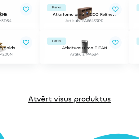
Parks
ARNE
Atkritumu urna PICCO ReBnew
UM3D54
Artikuls: PA664S3PR
Parks
ka galds
Atkritumu urna TITAN
VRM200N
Artikuls: PA684
Atvērt visus produktus