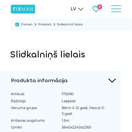
LV
Fixman
Produkti
Slidkalniņš lielais
Slidkalniņš lielais
Produkta informācija
Artikuls
175090
Ražotājs
Lappset
Vecuma grupa
Bērni 4-12 gadi, Mazuļi 0-
3 gadi
Krišanas augstums
1.5m
Izmēri
3640x2240x2260