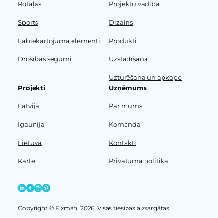
Rotaļas
Projektu vadība
Sports
Dizains
Labiekārtojuma elementi
Produkti
Drošības segumi
Uzstādīšana
Uzturēšana un apkope
Projekti
Uzņēmums
Latvija
Par mums
Igaunija
Komanda
Lietuva
Kontakti
Karte
Privātuma politika
Copyright © Fixman, 2026. Visas tiesības aizsargātas.