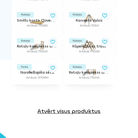
Rotaļas
Rotaļas
Smilšu kaste Clover 2,5m x 2,5m
Karuselis Valsis
Artikuls: 175080
Artikuls: 112341
Rotaļas
Rotaļas
Rotaļu komplekss ar mazo slidkalniņu
Kāpelēšanas trase
Artikuls: 175040
Artikuls: 175006
Parks
Rotaļas
Norobežojoša sēta
Rotaļu komplekss ar lielo slidkalniņu
Artikuls: 137091M
Artikuls: 175045
Atvērt visus produktus