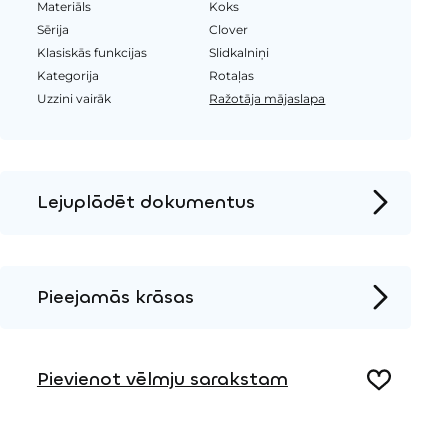
Materiāls
Koks
Sērija
Clover
Klasiskās funkcijas
Slidkalniņi
Kategorija
Rotaļas
Uzzini vairāk
Ražotāja mājaslapa
Lejuplādēt dokumentus
Produkta lapa
Instalācijas instrukcijas
Pieejamās krāsas
2D DWG – Sānu skats
Metāls
2D DWG – Augšas skats
Pievienot vēlmju sarakstam
3D DWG
Koks