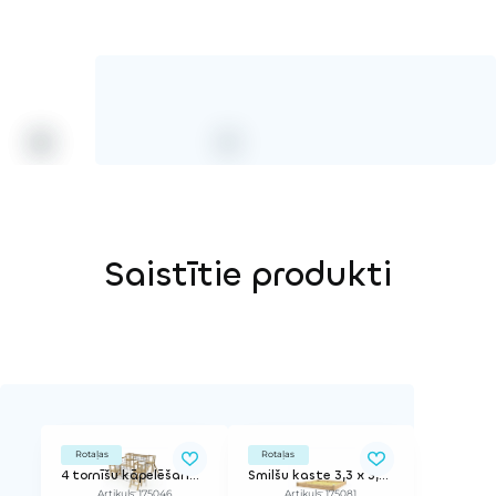
HPL krāsa
Saistītie produkti
Rotaļas
Rotaļas
4 tornīšu kāpelēšanas komplekss
Smilšu kaste 3,3 x 3,3m
Artikuls: 175046
Artikuls: 175081