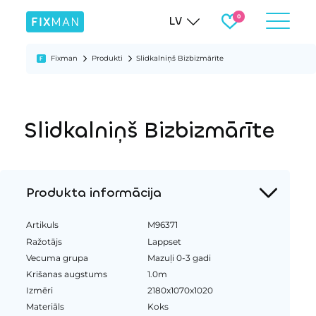
LV
Fixman
Produkti
Slidkalniņš Bizbizmārīte
Slidkalniņš Bizbizmārīte
Produkta informācija
Artikuls
M96371
Ražotājs
Lappset
Vecuma grupa
Mazuļi 0-3 gadi
Krišanas augstums
1.0m
Izmēri
2180x1070x1020
Materiāls
Koks