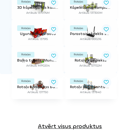
Rotaļas
Rotaļas
3D kāpelēšanas komplekss
Kāpelēšanas komplekss
Artikuls: 137074M
Artikuls: 137300M
Rotaļas
Rotaļas
Ugunsdzēsēju auto
Parastais sēdeklis šūpolēm, 160cm ķēdes zemajam rāmim
Artikuls: 137915
Artikuls: 000216
Rotaļas
Rotaļas
Baļķa tunelis (Mumiņa produktu sērija)
Rotaļu komplekss
Artikuls: MP0204
Artikuls: 137132M
Rotaļas
Rotaļas
Rotaļu komplekss Bāka
Rotaļu kuģis Santa Marija
Artikuls: 137750
Artikuls: 137840
Atvērt visus produktus