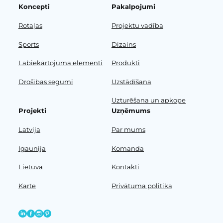
Koncepti
Pakalpojumi
Rotaļas
Projektu vadība
Sports
Dizains
Labiekārtojuma elementi
Produkti
Drošības segumi
Uzstādīšana
Uzturēšana un apkope
Projekti
Uzņēmums
Latvija
Par mums
Igaunija
Komanda
Lietuva
Kontakti
Karte
Privātuma politika