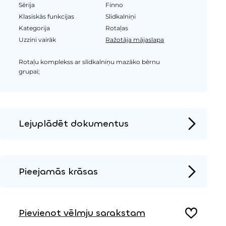
Sērija
Finno
Klasiskās funkcijas
Slidkalniņi
Kategorija
Rotaļas
Uzzini vairāk
Ražotāja mājaslapa
Rotaļu komplekss ar slīdkalniņu mazāko bērnu
grupai;
Lejuplādēt dokumentus
Produkta lapa
Instalācijas instrukcijas
Pieejamās krāsas
2D DWG – Sānu skats
Koks
2D DWG – Augšas skats
Pievienot vēlmju sarakstam
3D DWG