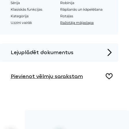
Sērija
Robīnija
Klasiskās funkcijas
Rāpšanās un kāpelēšana
Kategorija
Rotaļas
Uzzini vairāk
Ražotāja mājaslapa
Lejuplādēt dokumentus
Produkta lapa
Pievienot vēlmju sarakstam