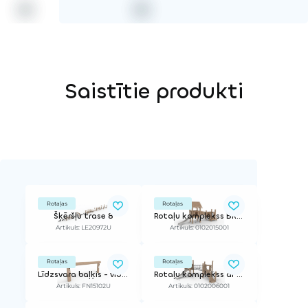
Saistītie produkti
Rotaļas
Rotaļas
Šķēršļu trase 8
Rotaļu komplekss BRIDGY 950 RO
Artikuls: LE20972U
Artikuls: 0102015001
Rotaļas
Rotaļas
Līdzsvara baļķis - vidēji augsts
Rotaļu komplekss ar slidkalniņu (mazāks)
Artikuls: FN15102U
Artikuls: 0102006001