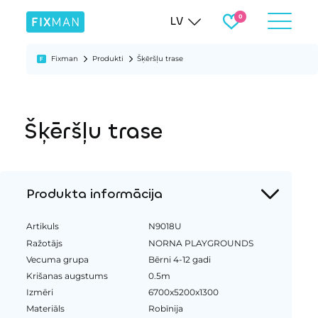
LV
Fixman
Produkti
Šķēršļu trase
Šķēršļu trase
Produkta informācija
Artikuls
N9018U
Ražotājs
NORNA PLAYGROUNDS
Vecuma grupa
Bērni 4-12 gadi
Krišanas augstums
0.5m
Izmēri
6700x5200x1300
Materiāls
Robīnija