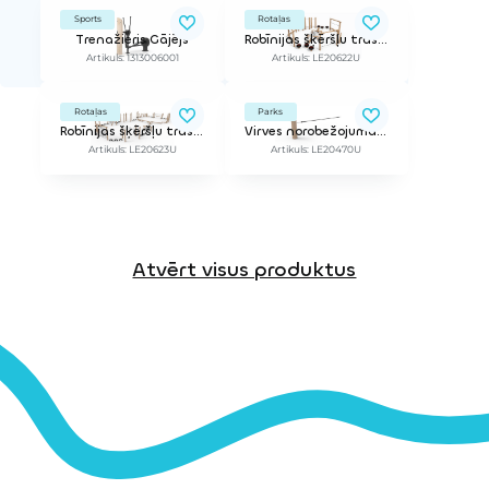
Sports
Rotaļas
Trenažieris Gājējs
Robīnijas šķēršļu trase 3
Artikuls: 1313006001
Artikuls: LE20622U
Rotaļas
Parks
Robīnijas šķēršļu trase 4
Virves norobežojuma pagarinājums
Artikuls: LE20623U
Artikuls: LE20470U
Atvērt visus produktus