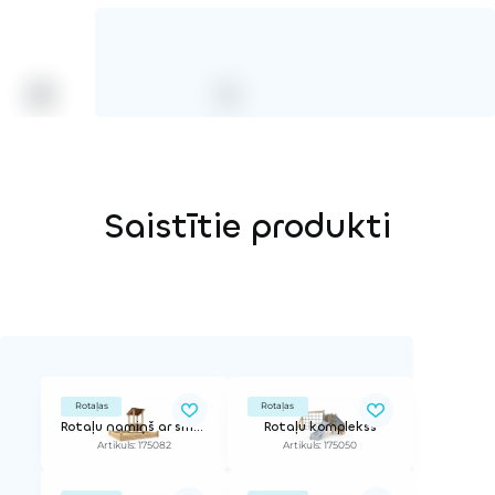
Saistītie produkti
Rotaļas
Rotaļas
Rotaļu namiņš ar smilšu kasti
Rotaļu komplekss
Artikuls: 175082
Artikuls: 175050