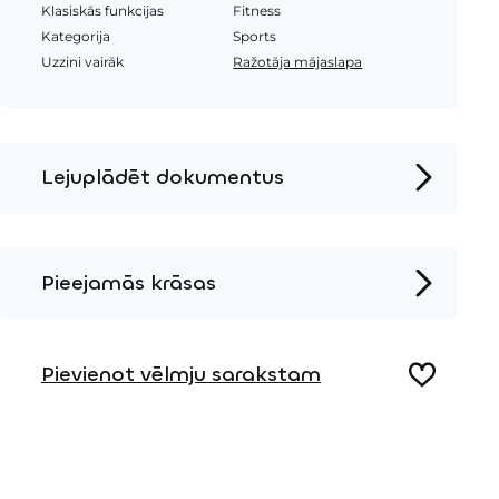
Klasiskās funkcijas
Fitness
Kategorija
Sports
Uzzini vairāk
Ražotāja mājaslapa
Lejuplādēt dokumentus
Produkta lapa
Instalācijas instrukcijas
Pieejamās krāsas
2D DWG – Sānu skats
Koks
2D DWG – Augšas skats
Pievienot vēlmju sarakstam
3D DWG