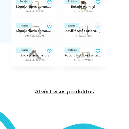
Rotaļas
Rotaļas
Šūpoļu rāmis zemais, 1-vietīgs, bez sēdeklīša
Rotaļu namiņš
Artikuls: 175074
Artikuls: 175060
Rotaļas
Sports
Šūpoļu rāmis zemais, 2-vietīgs, bez sēdeklīšiem
Pievilkšanās stienis (divvietīgs)
Artikuls: 175075
Artikuls: 175011
Rotaļas
Rotaļas
Slidkalniņš lielais
Rotaļu komplekss ar lielo slidkalniņu
Artikuls: 175090
Artikuls: 175045
Atvērt visus produktus