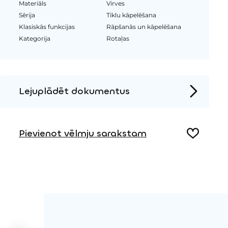
Materiāls
Virves
Sērija
Tīklu kāpelēšana
Klasiskās funkcijas
Rāpšanās un kāpelēšana
Kategorija
Rotaļas
Lejuplādēt dokumentus
Produkta lapa
Pievienot vēlmju sarakstam