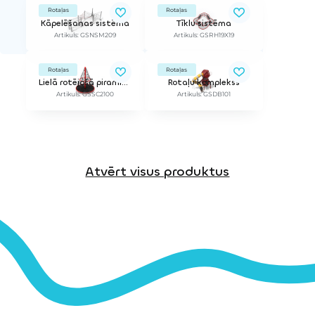
Rotaļas
Rotaļas
Kāpelēšanas sistēma
Tīklu sistēma
Artikuls: GSNSM209
Artikuls: GSRH19X19
Rotaļas
Rotaļas
Lielā rotējošā piramīda
Rotaļu komplekss
Artikuls: GSSC2100
Artikuls: GSDB101
Atvērt visus produktus