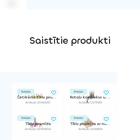
Saistītie produkti
Rotaļas
Rotaļas
Četrkārša tīklu piramīda
Rotaļu komplekss ar tīkiem
Artikuls: GSW4001
Artikuls: GSTP201
Rotaļas
Rotaļas
Tīklu piramīda
Tīklu piramīda ar metāla rāmi
Artikuls: GSW10041
Artikuls: GSW805