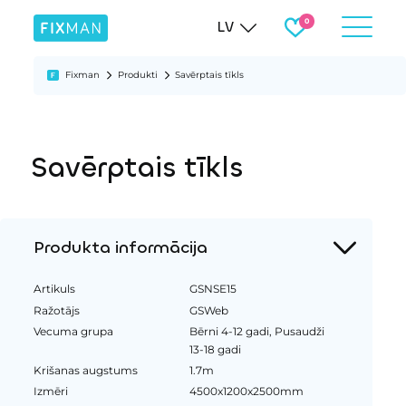
LV
Fixman
Produkti
Savērptais tīkls
Savērptais tīkls
Produkta informācija
Artikuls
GSNSE15
Ražotājs
GSWeb
Vecuma grupa
Bērni 4-12 gadi, Pusaudži
13-18 gadi
Krišanas augstums
1.7m
Izmēri
4500x1200x2500mm