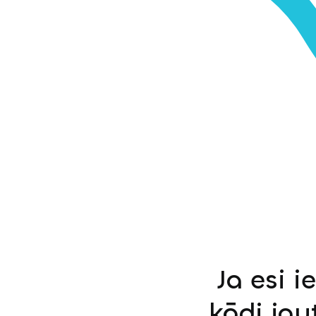
Ja esi i
kādi jau