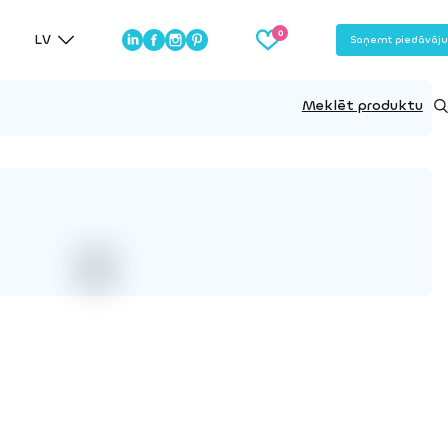
LV
Saņemt piedāvāj
Meklēt produktu