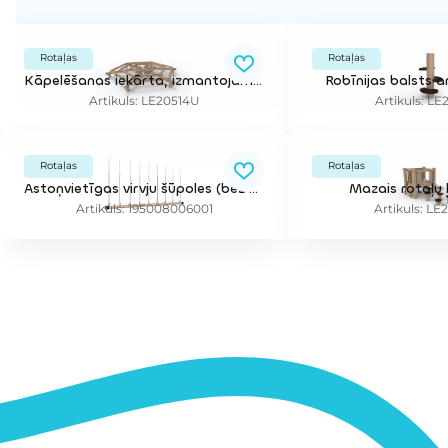
Rotaļas
Rotaļas
Kāpelēšanas iekārta, izmantojama arī kā soli
Robīnijas balsts 
Artikuls: LE20514U
Artikuls: L
Rotaļas
Rotaļas
Astoņvietīgas virvju šūpoles (bez balstiem)
Mazais rotaļu
Artikuls: 195008006001
Artikuls: L