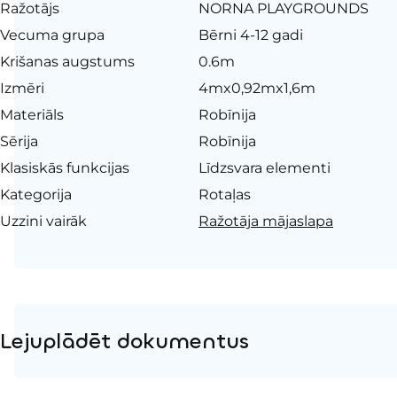
Ražotājs
NORNA PLAYGROUNDS
Vecuma grupa
Bērni 4-12 gadi
Krišanas augstums
0.6m
Izmēri
4mx0,92mx1,6m
Materiāls
Robīnija
Sērija
Robīnija
Klasiskās funkcijas
Līdzsvara elementi
Kategorija
Rotaļas
Uzzini vairāk
Ražotāja mājaslapa
Lejuplādēt dokumentus
Produkta lapa