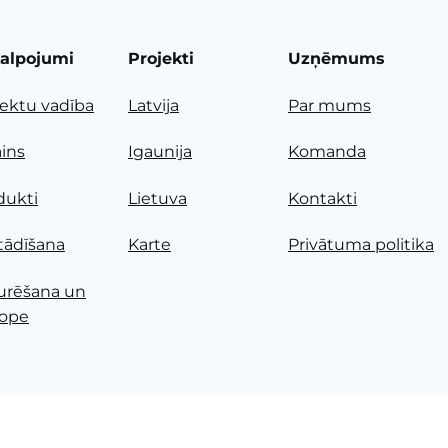
alpojumi
Projekti
Uzņēmums
jektu vadība
Latvija
Par mums
ains
Igaunija
Komanda
dukti
Lietuva
Kontakti
tādīšana
Karte
Privātuma politika
urēšana un
ope