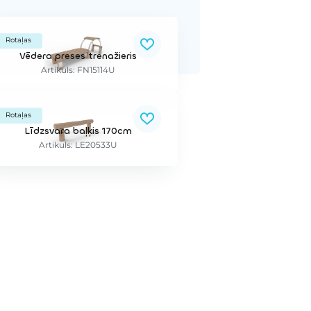
Rotaļas
Vēdera preses trenažieris
Artikuls: FN15114U
Rotaļas
Līdzsvara baļķis 170cm
Artikuls: LE20533U