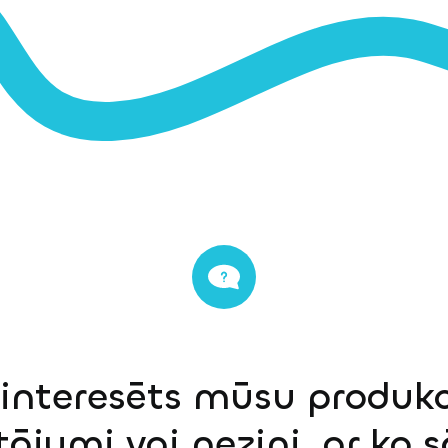
einteresēts mūsu produkci
tājumi vai nezini, ar ko 