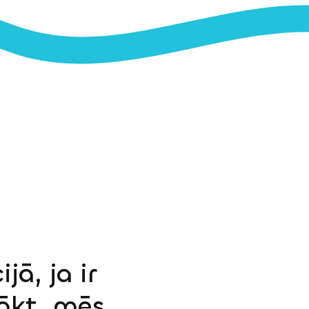
jā, ja ir
sākt, mēs