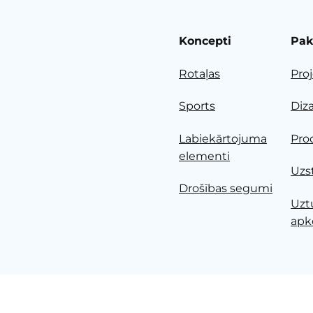
Koncepti
Pak
Rotaļas
Pro
Sports
Diz
Labiekārtojuma
Pro
elementi
Uzs
Drošības segumi
Uzt
apk