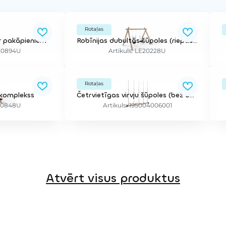
Rotaļas
ar pakāpieniem
Robīnijas dubultās šūpoles (riepas un bērnu sēdeklīši)
E20894U
Artikuls: LE20228U
Rotaļas
 komplekss
Četrvietīgas virvju šūpoles (bez balstiem)
E20848U
Artikuls: 195004006001
Atvērt visus produktus