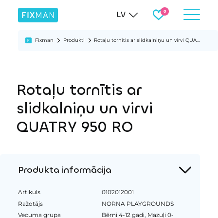
LV
Fixman
Produkti
Rotaļu tornītis ar slidkalniņu un virvi QUATRY 950 RO
Rotaļu tornītis ar
slidkalniņu un virvi
QUATRY 950 RO
Produkta informācija
Artikuls
0102012001
Ražotājs
NORNA PLAYGROUNDS
Vecuma grupa
Bērni 4-12 gadi, Mazuļi 0-