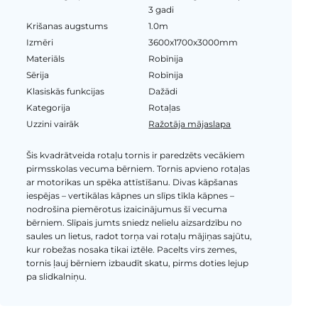
3 gadi
Krišanas augstums
1.0m
Izmēri
3600x1700x3000mm
Materiāls
Robīnija
Sērija
Robīnija
Klasiskās funkcijas
Dažādi
Kategorija
Rotaļas
Uzzini vairāk
Ražotāja mājaslapa
Šis kvadrātveida rotaļu tornis ir paredzēts vecākiem
pirmsskolas vecuma bērniem. Tornis apvieno rotaļas
ar motorikas un spēka attīstīšanu. Divas kāpšanas
iespējas – vertikālas kāpnes un slīps tīkla kāpnes –
nodrošina piemērotus izaicinājumus šī vecuma
bērniem. Slīpais jumts sniedz nelielu aizsardzību no
saules un lietus, radot torņa vai rotaļu mājiņas sajūtu,
kur robežas nosaka tikai iztēle. Pacelts virs zemes,
tornis ļauj bērniem izbaudīt skatu, pirms doties lejup
pa slidkalniņu.