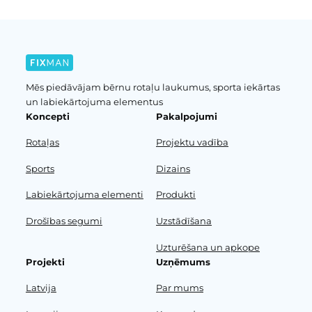
Mēs piedāvājam bērnu rotaļu laukumus, sporta iekārtas
un labiekārtojuma elementus
Koncepti
Pakalpojumi
Rotaļas
Projektu vadība
Sports
Dizains
Labiekārtojuma elementi
Produkti
Drošības segumi
Uzstādīšana
Uzturēšana un apkope
Projekti
Uzņēmums
Latvija
Par mums