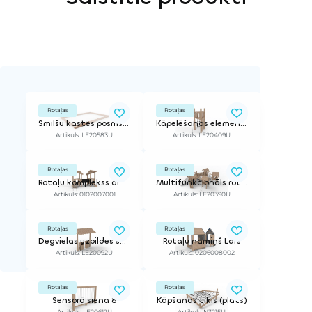
Rotaļas
Rotaļas
Smilšu kastes posms, tips 3 (2m)
Kāpelēšanas elements
Artikuls: LE20583U
Artikuls: LE20409U
Rotaļas
Rotaļas
Rotaļu komplekss ar slidkalniņu PLATY TRI 600 DUO RO
Multifunkcionāls rotaļu komplekss
Artikuls: 0102007001
Artikuls: LE20390U
Rotaļas
Rotaļas
Degvielas uzpildes stacija
Rotaļu namiņš Lars
Artikuls: LE20092U
Artikuls: 0206008002
Rotaļas
Rotaļas
Sensorā siena 8
Kāpšanas tīkls (plats)
Artikuls: LE20612U
Artikuls: N3215U