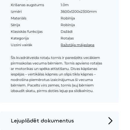
Krišanas augstums
1.0m
Izmēri
3600x1200x2300mm
Materiāls
Robīnija
Sērija
Robīnija
Klasiskās funkcijas
Dažādi
Kategorija
Rotaļas
Uzzini vairāk
Ražotāja mājaslapa
Šis kvadrātveida rotaļu tornis ir paredzēts vecākiem
pirmsskolas vecuma bērniem. Tornis apvieno rotaļas
ar motorikas un spēka attīstīšanu. Divas kāpšanas
iespējas – vertikālas kāpnes un slīps tīkla kāpnes –
nodrošina piemērotus izaicinājumus šī vecuma
bērniem. Pacelts virs zemes, tornis ļauj bērniem
izbaudīt skatu, pirms doties lejup pa slidkalniņu.
Lejuplādēt dokumentus