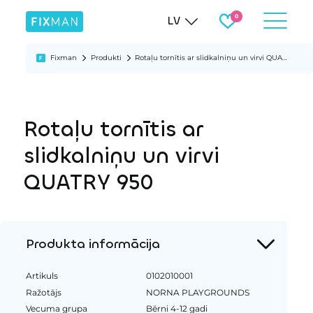
LV
Fixman
Produkti
Rotaļu tornītis ar slidkalniņu un virvi QUATRY 950
Rotaļu tornītis ar
slidkalniņu un virvi
QUATRY 950
Produkta informācija
Artikuls
0102010001
Ražotājs
NORNA PLAYGROUNDS
Vecuma grupa
Bērni 4-12 gadi