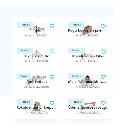
Rotaļas
Rotaļas
Tīkls
Kuģa kajīte un priekšgals
Artikuls: LE20904U
Artikuls: LE20460U
Rotaļas
Rotaļas
Tīklu piramīda
Kāpelēšanas tīkls
Artikuls: LE20938U
Artikuls: LE20940U
Parks
Rotaļas
Amfiteātris
Multifunkcionāls rotaļu komplekss
Artikuls: LE20893U
Artikuls: LE20728U
Rotaļas
Rotaļas
Rotaļu māja ar trepēm
Ūdens noteces rotaļa
Artikuls: LE20111U
Artikuls: LE20502U