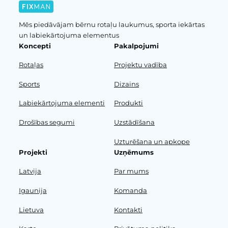
Mēs piedāvājam bērnu rotaļu laukumus, sporta iekārtas
un labiekārtojuma elementus
Koncepti
Pakalpojumi
Rotaļas
Projektu vadība
Sports
Dizains
Labiekārtojuma elementi
Produkti
Drošības segumi
Uzstādīšana
Uzturēšana un apkope
Projekti
Uzņēmums
Latvija
Par mums
Igaunija
Komanda
Lietuva
Kontakti