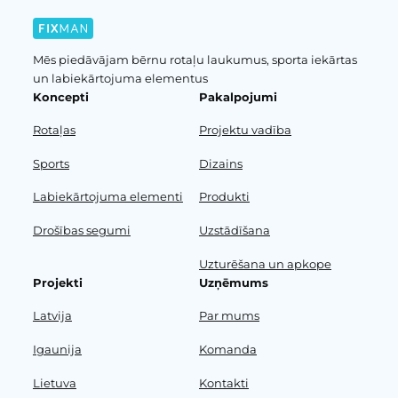
Mēs piedāvājam bērnu rotaļu laukumus, sporta iekārtas
un labiekārtojuma elementus
Koncepti
Pakalpojumi
Rotaļas
Projektu vadība
Sports
Dizains
Labiekārtojuma elementi
Produkti
Drošības segumi
Uzstādīšana
Uzturēšana un apkope
Projekti
Uzņēmums
Latvija
Par mums
Igaunija
Komanda
Lietuva
Kontakti