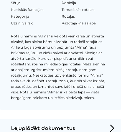
Sērija
Robīnija
Klasiskās funkcijas
Tematiskās rotaļas
Kategorija
Rotaļas
Uzzini vairāk
Ražotāja mājaslapa
Rotaļu namiņš “Alma” ir veidots vienkāršā un atvērtā
dizainā, kas aicina bērnus izzināt un radoši rotaļāties.
Ar lielu loga atvērumu un bez jumta “Alma” rada
brīvības sajūtu un ciešu saikni ar apkārtni. Sieniņa ar
atvērtu kanālu, kuru var piepildīt ar smiltīm vai
rotaļlietām, rosina mijiedarbīgas rotaļas. Mazā sieniņa
ar apaļiem izgriezumiem piešķir rotaļu namiņam
rotaļīgumu. Neskatoties uz vienkāršo formu, “Alma”
rada skaidri definētu rotaļu zonu, kur bērni var izzināt,
draudzēties un izmantot savu iztēli drošā un aicinošā
vidē. Rotaļu namiņš “Alma” ir kā balta lapa — vieta
bezgalīgam priekam un iztēles piedzīvojumiem.
Lejuplādēt dokumentus