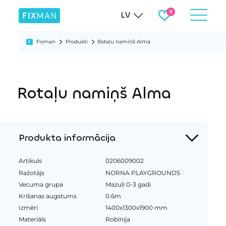
LV
Fixman
Produkti
Rotaļu namiņš Alma
Rotaļu namiņš Alma
Produkta informācija
Artikuls
0206009002
Ražotājs
NORNA PLAYGROUNDS
Vecuma grupa
Mazuļi 0-3 gadi
Krišanas augstums
0.6m
Izmēri
1400x1300x1900 mm
Materiāls
Robīnija