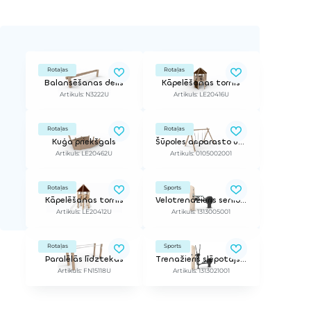
Rotaļas
Rotaļas
Balansēšanas dēlis
Kāpelēšanas tornis
Artikuls: N3222U
Artikuls: LE20416U
Rotaļas
Rotaļas
Kuģa priekšgals
Šūpoles ar parasto un mazuļu sēdeklīti
Artikuls: LE20462U
Artikuls: 0105002001
Rotaļas
Sports
Kāpelēšanas tornis
Velotrenažieris senioriem
Artikuls: LE20412U
Artikuls: 1313005001
Rotaļas
Sports
Paralēlās līdztekas
Trenažieris slēpotājs - pielāgojams
Artikuls: FN15118U
Artikuls: 1313021001