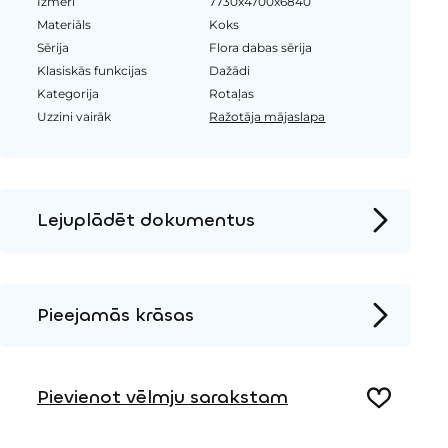
Izmēri
7730x4700x6840
Materiāls
Koks
Sērija
Flora dabas sērija
Klasiskās funkcijas
Dažādi
Kategorija
Rotaļas
Uzzini vairāk
Ražotāja mājaslapa
Lejuplādēt dokumentus
Produkta lapa
Instalācijas instrukcijas
Pieejamās krāsas
2D DWG – Sānu skats
Koks
2D DWG – Augšas skats
Pievienot vēlmju sarakstam
3D DWG