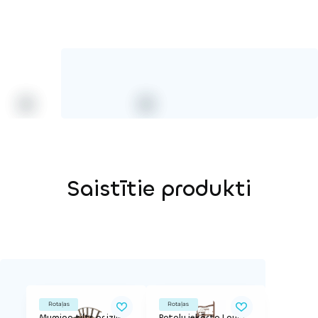
Saistītie produkti
Rotaļas
Rotaļas
Mumiņa tilts ar izliekumu
Rotaļu iekārta Laumiņas ūdenskritums