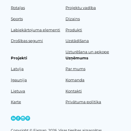
Rotaļas
Projektu vadība
Sports
Dizains
Labiekārtojuma elementi
Produkti
Drošības segumi
Uzstādīšana
Uzturēšana un apkope
Projekti
Uzņēmums
Latvija
Par mums
Igaunija
Komanda
Lietuva
Kontakti
Karte
Privātuma politika
Copyright © Fixman, 2026. Visas tiesības aizsargātas.