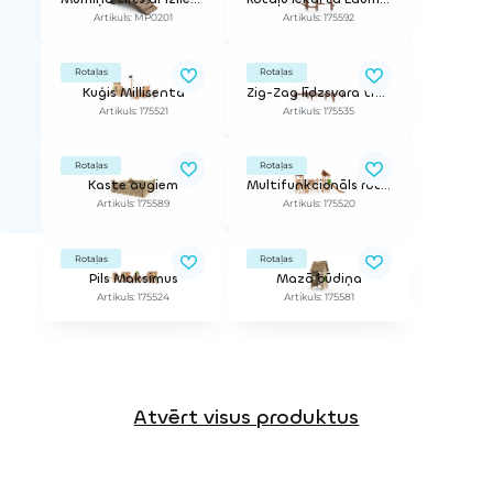
Artikuls: MP0201
Artikuls: 175592
Rotaļas
Rotaļas
Kuģis Millisenta
Zig-Zag līdzsvara trase
Artikuls: 175521
Artikuls: 175535
Rotaļas
Rotaļas
Kaste augiem
Multifunkcionāls rotaļu komplekss
Artikuls: 175589
Artikuls: 175520
Rotaļas
Rotaļas
Pils Maksimus
Mazā būdiņa
Artikuls: 175524
Artikuls: 175581
Atvērt visus produktus