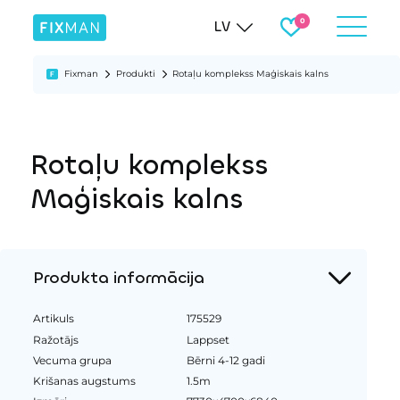
LV
Fixman
Produkti
Rotaļu komplekss Maģiskais kalns
Rotaļu komplekss
Maģiskais kalns
Produkta informācija
Artikuls
175529
Ražotājs
Lappset
Vecuma grupa
Bērni 4-12 gadi
Krišanas augstums
1.5m