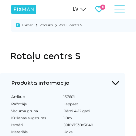
LV
Fixman
Produkti
Rotaļu centrs S
Rotaļu centrs S
Produkta informācija
Artikuls
137601
Ražotājs
Lappset
Vecuma grupa
Bērni 4-12 gadi
Krišanas augstums
1.0m
Izmēri
5910x7530x3040
Materiāls
Koks