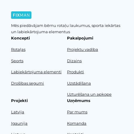
Mēs piedāvājam bērnu rotaļu laukumus, sporta iekārtas
un labiekārtojuma elementus
Koncepti
Pakalpojumi
Rotaļas
Projektu vadība
Sports
Dizains
Labiekārtojuma elementi
Produkti
Drošības segumi
Uzstādīšana
Uzturēšana un apkope
Projekti
Uzņēmums
Latvija
Par mums
Igaunija
Komanda