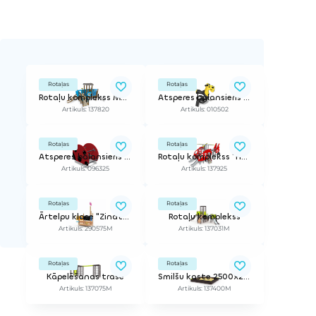
Rotaļas
Rotaļas
Rotaļu komplekss Mazais kuģis
Atsperes balansieris Suns
Artikuls: 137820
Artikuls: 010502
Rotaļas
Rotaļas
Atsperes balansieris Bizbizmārīte
Rotaļu komplekss "Helikopters"
Artikuls: 096325
Artikuls: 137925
Rotaļas
Rotaļas
Ārtelpu klase "Zinātnieks"
Rotaļu komplekss
Artikuls: 290575M
Artikuls: 137031M
Rotaļas
Rotaļas
Kāpelēšanas trase
Smilšu kaste 2500x2500
Artikuls: 137075M
Artikuls: 137400M