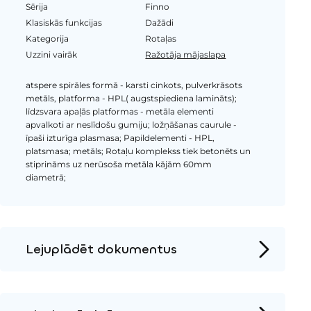
Sērija
Finno
Klasiskās funkcijas
Dažādi
Kategorija
Rotaļas
Uzzini vairāk
Ražotāja mājaslapa
atspere spirāles formā - karsti cinkots, pulverkrāsots
metāls, platforma - HPL( augstspiediena lamināts);
līdzsvara apaļās platformas - metāla elementi
apvalkoti ar neslīdošu gumiju; ložņāšanas caurule -
īpaši izturīga plasmasa; Papildelementi - HPL,
platsmasa; metāls; Rotaļu komplekss tiek betonēts un
stiprināms uz nerūsoša metāla kājām 60mm
diametrā;
Lejuplādēt dokumentus
Produkta lapa
Instalācijas instrukcijas