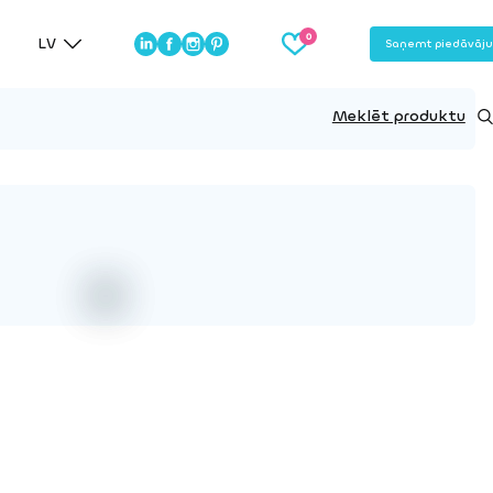
LV
Saņemt piedāvāj
Meklēt produktu