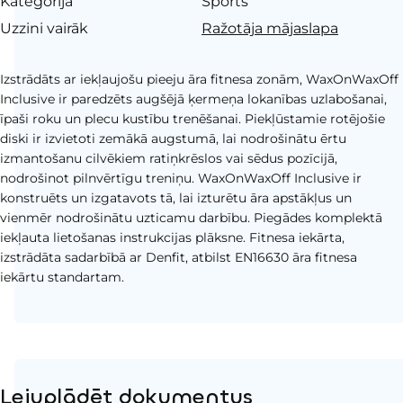
Kategorija
Sports
Uzzini vairāk
Ražotāja mājaslapa
Izstrādāts ar iekļaujošu pieeju āra fitnesa zonām, WaxOnWaxOff
Inclusive ir paredzēts augšējā ķermeņa lokanības uzlabošanai,
īpaši roku un plecu kustību trenēšanai. Piekļūstamie rotējošie
diski ir izvietoti zemākā augstumā, lai nodrošinātu ērtu
izmantošanu cilvēkiem ratiņkrēslos vai sēdus pozīcijā,
nodrošinot pilnvērtīgu treniņu. WaxOnWaxOff Inclusive ir
konstruēts un izgatavots tā, lai izturētu āra apstākļus un
vienmēr nodrošinātu uzticamu darbību. Piegādes komplektā
iekļauta lietošanas instrukcijas plāksne. Fitnesa iekārta,
izstrādāta sadarbībā ar Denfit, atbilst EN16630 āra fitnesa
iekārtu standartam.
Lejuplādēt dokumentus