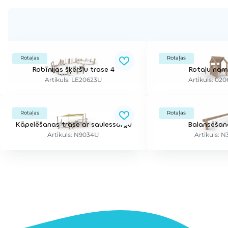
Rotaļas
Rotaļas
Robīnijas šķēršļu trase 4
Rotaļu nam
Artikuls: LE20623U
Artikuls: 02
Rotaļas
Rotaļas
Kāpelēšanas trase ar saulessargu
Balansēšana
Artikuls: N9034U
Artikuls: 