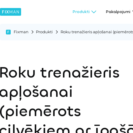
Produkti
Pakalpojumi
Fixman
Produkti
Roku trenažieris apļošanai (piemērot
Roku trenažieris
apļošanai
(piemērots
cilvēkiem ar īpa