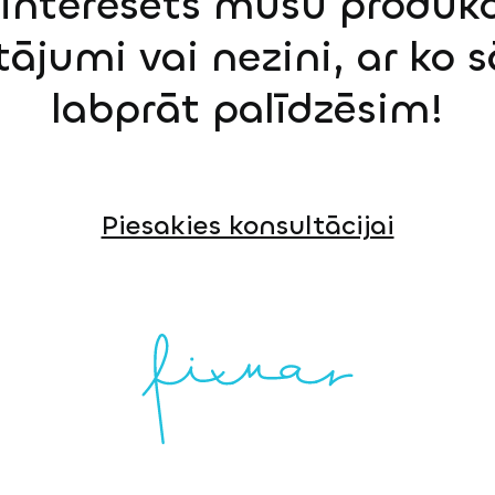
einteresēts mūsu produkci
tājumi vai nezini, ar ko 
labprāt palīdzēsim!
Piesakies konsultācijai