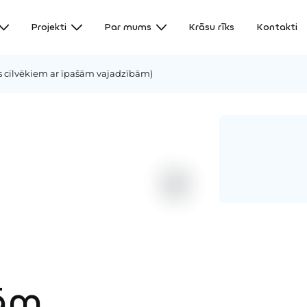
Projekti
Par mums
Krāsu rīks
Kontakti
s cilvēkiem ar īpašām vajadzībām)
šām