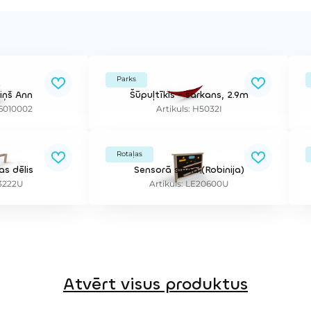
Parks
iņš Ann
Šūpuļtīkls - sarkans, 2.9m
06010002
Artikuls: H5032I
Rotaļas
s dēlis
Sensorā siena (Robinija)
N3222U
Artikuls: LE20600U
Atvērt visus produktus