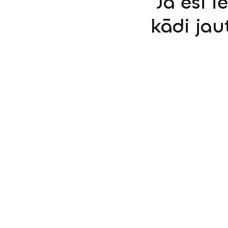
Ja esi i
kādi jau