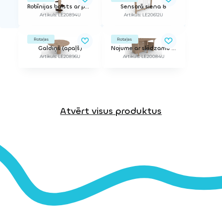
Robīnijas balsts ar pakāpieniem
Sensorā siena 8
Artikuls: LE20894U
Artikuls: LE20612U
Rotaļas
Rotaļas
Galdiņš (apaļš)
Nojume ar slēdzamu telpu
Artikuls: LE20896U
Artikuls: LE20084U
Atvērt visus produktus