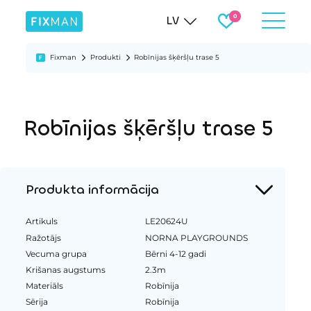
LV
Fixman
Produkti
Robīnijas šķēršļu trase 5
Robīnijas šķēršļu trase 5
Produkta informācija
Artikuls
LE20624U
Ražotājs
NORNA PLAYGROUNDS
Vecuma grupa
Bērni 4-12 gadi
Krišanas augstums
2.3m
Materiāls
Robīnija
Sērija
Robīnija