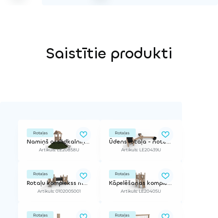
Saistītie produkti
Rotaļas
Rotaļas
Namiņš ar slidkalniņu, paredzēts uzstādīšanai uz kalniņa
Ūdens rotaļa - noteces sistēma Y formā
Artikuls: LE20858U
Artikuls: LE20439U
Rotaļas
Rotaļas
Rotaļu komplekss mazajiem bērniem
Kāpelēšanas komplekss
Artikuls: 0102005001
Artikuls: LE20405U
Rotaļas
Rotaļas