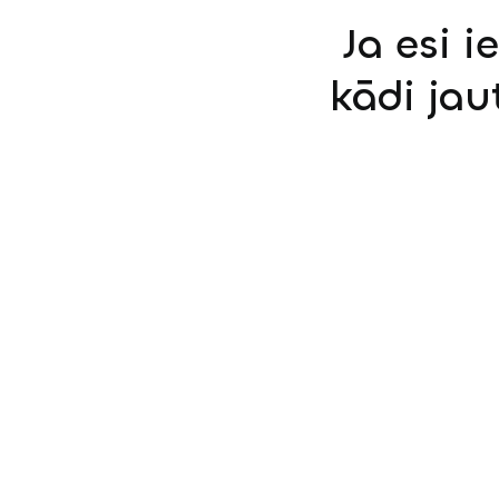
Ja esi i
kādi jau