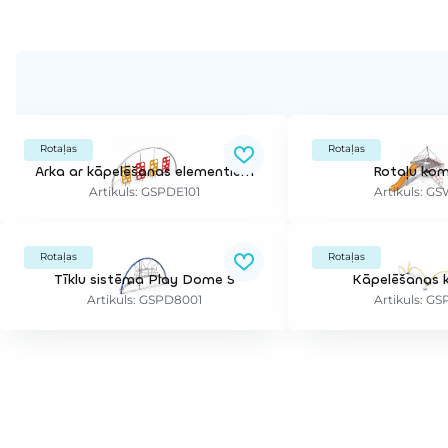
Rotaļas
Rotaļas
Arka ar kāpelēšanas elementiem
Rotaļu kom
Artikuls: GSPDE101
Artikuls: G
Rotaļas
Rotaļas
Tīklu sistēma Play Dome S
Kāpelēšanas 
Artikuls: GSPD8001
Artikuls: G