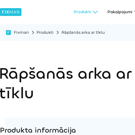
Produkti
Pakalpojumi
Fixman
Produkti
Rāpšanās arka ar tīklu
Rāpšanās arka ar
tīklu
Produkta informācija