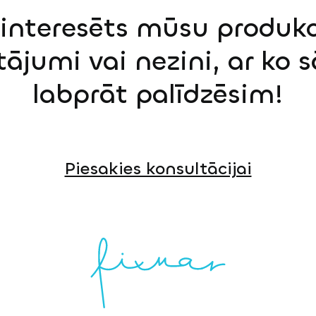
einteresēts mūsu produkci
tājumi vai nezini, ar ko 
labprāt palīdzēsim!
Piesakies konsultācijai