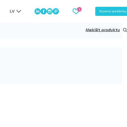
LV
Saņemt piedāvāj
Meklēt produktu