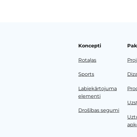
Koncepti
Pak
Rotaļas
Pro
Sports
Diz
Labiekārtojuma
Pro
elementi
Uzs
Drošības segumi
Uzt
apk