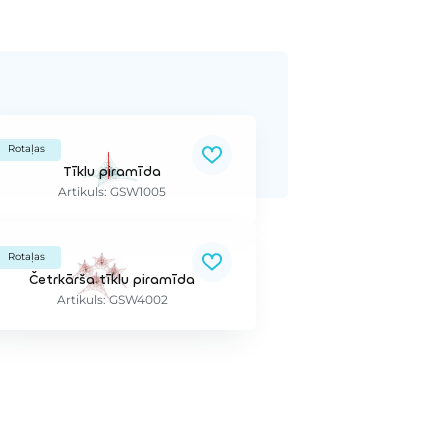
Rotaļas
Tīklu piramīda
Artikuls: GSW1005
Rotaļas
Četrkārša tīklu piramīda
Artikuls: GSW4002