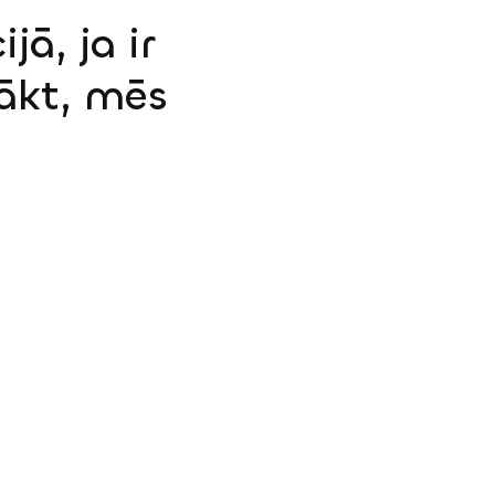
jā, ja ir
sākt, mēs