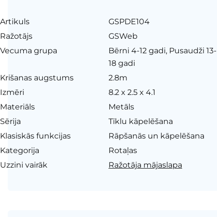
Artikuls
GSPDE104
Ražotājs
GSWeb
Vecuma grupa
Bērni 4-12 gadi, Pusaudži 13-
18 gadi
Krišanas augstums
2.8m
Izmēri
8.2 x 2.5 x 4.1
Materiāls
Metāls
Sērija
Tīklu kāpelēšana
Klasiskās funkcijas
Rāpšanās un kāpelēšana
Kategorija
Rotaļas
Uzzini vairāk
Ražotāja mājaslapa