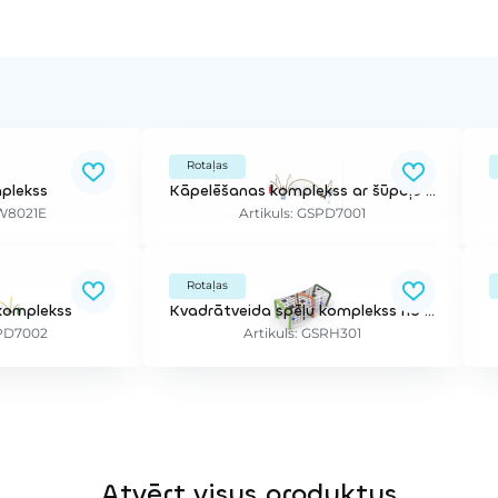
Rotaļas
plekss
Kāpelēšanas komplekss ar šūpoļu groziem
SW8021E
Artikuls: GSPD7001
Rotaļas
komplekss
Kvadrātveida spēļu komplekss no tīkla
SPD7002
Artikuls: GSRH301
Atvērt visus produktus