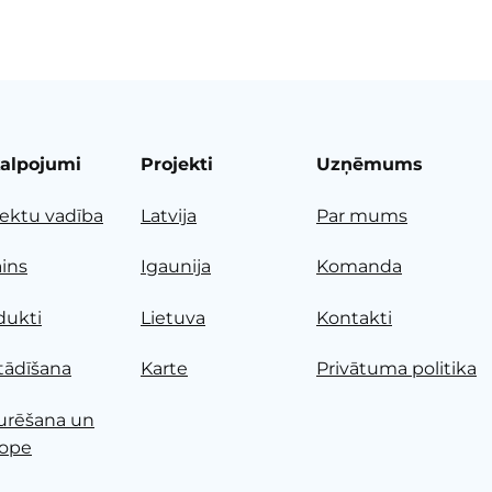
alpojumi
Projekti
Uzņēmums
jektu vadība
Latvija
Par mums
ains
Igaunija
Komanda
dukti
Lietuva
Kontakti
tādīšana
Karte
Privātuma politika
urēšana un
ope