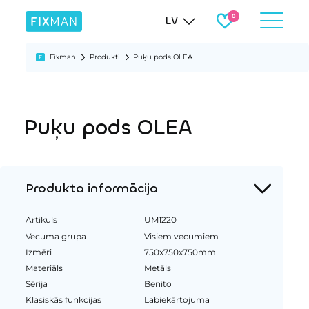
LV
Fixman
Produkti
Puķu pods OLEA
Puķu pods OLEA
Produkta informācija
Artikuls
UM1220
Vecuma grupa
Visiem vecumiem
Izmēri
750x750x750mm
Materiāls
Metāls
Sērija
Benito
Klasiskās funkcijas
Labiekārtojuma