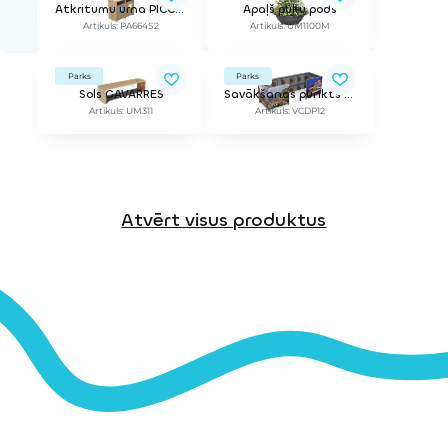
Atkritumu urna PICCO 2
Apaļš puķu pods
Artikuls: PA664S2
Artikuls: UM1100M
Parks
Parks
Sols GAVARRES
Savākšanas punkts EKA
Artikuls: UM311
Artikuls: VCDP12
Atvērt visus produktus