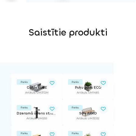
Saistītie produkti
Parks
Parks
Galds KUBE
Puķu pods ECO
Artikuls: UM372M
Artikuls: UM1485
Parks
Parks
Dzeramā ūdens strūklaka TREE
Sols ARKO
Artikuls: UM555
Artikuls: UM3D32
Parks
Parks