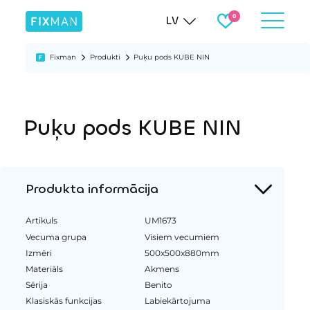
LV
Fixman
Produkti
Puķu pods KUBE NIN
Puķu pods KUBE NIN
Produkta informācija
Artikuls
UM1673
Vecuma grupa
Visiem vecumiem
Izmēri
500x500x880mm
Materiāls
Akmens
Sērija
Benito
Klasiskās funkcijas
Labiekārtojuma