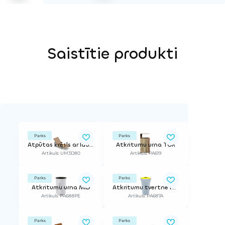
Saistītie produkti
Parks
Parks
Atpūtas krēsls ar labo roku balstu PIRO
Atkritumu urna TOR
Artikuls: UM3D80
Artikuls: PA619
Parks
Parks
Atkritumu urna MID
Atkritumu tvertne IRIS Y
Artikuls: PA688PE
Artikuls: PA687A
Parks
Parks