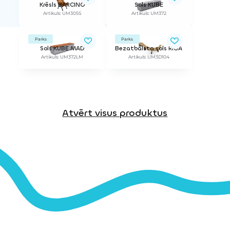
Krēsls BARCINO
Sols KUBE
Artikuls: UM305S
Artikuls: UM372
Parks
Parks
Sols KUBE MAD
Bezatbalsta sols RĪGA
Artikuls: UM372LM
Artikuls: UM3D104
Atvērt visus produktus