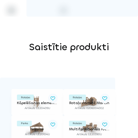
Saistītie produkti
Rotaļas
Rotaļas
Kāpelēšanas elements
Rotaļu namiņš Martin
Artikuls: LE20409U
Artikuls: 0206004002
Parks
Rotaļas
Nojume
Multifunkcionāls rotaļu komplekss
Artikuls: LE20104U
Artikuls: LE20390U