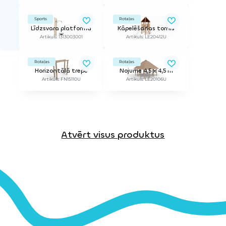
Sports
Rotaļas
Līdzsvara platforma
Kāpelēšanas tornis
Artikuls: 1313003001
Artikuls: LE20412U
Rotaļas
Rotaļas
Horizontālā trepe
Nojume 4,5 x 4,5 m
Artikuls: FN15110U
Artikuls: LE20106U
Atvērt visus produktus