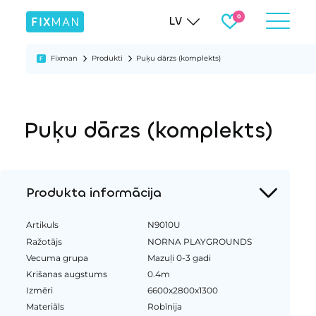
LV
Fixman
Produkti
Puķu dārzs (komplekts)
Puķu dārzs (komplekts)
Produkta informācija
Artikuls
N9010U
Ražotājs
NORNA PLAYGROUNDS
Vecuma grupa
Mazuļi 0-3 gadi
Krišanas augstums
0.4m
Izmēri
6600x2800x1300
Materiāls
Robīnija