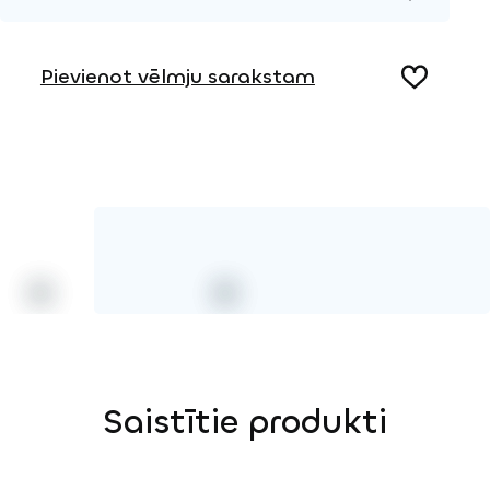
2D DWG – Sānu skats
Metāls
2D DWG – Augšas skats
Pievienot vēlmju sarakstam
3D DWG
Saistītie produkti