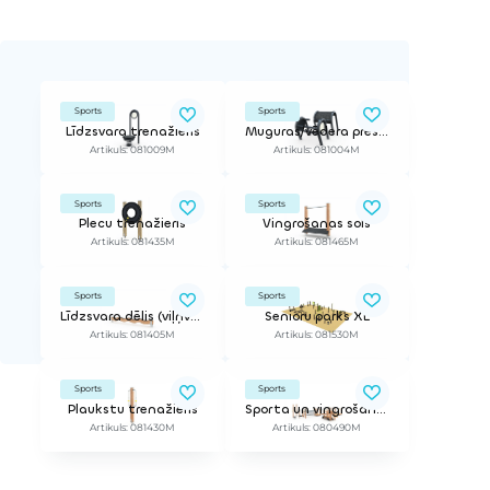
Sports
Sports
Līdzsvara trenažieris
Muguras/vēdera preses trenažieris
Artikuls: 081009M
Artikuls: 081004M
Sports
Sports
Plecu trenažieris
Vingrošanas sols
Artikuls: 081435M
Artikuls: 081465M
Sports
Sports
Līdzsvara dēlis (viļņveidīgs)
Senioru parks XL
Artikuls: 081405M
Artikuls: 081530M
Sports
Sports
Plaukstu trenažieris
Sporta un vingrošanas iekārta
Artikuls: 081430M
Artikuls: 080490M