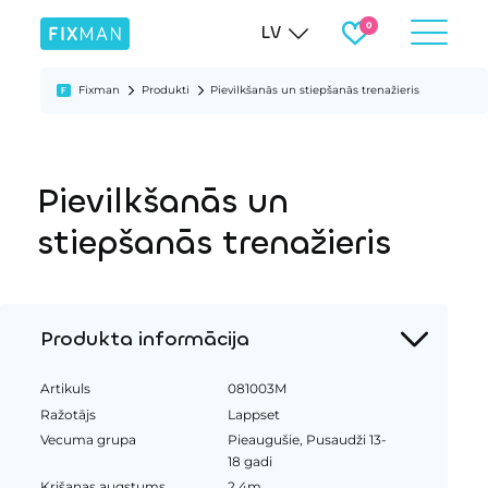
LV
Fixman
Produkti
Pievilkšanās un stiepšanās trenažieris
Pievilkšanās un
stiepšanās trenažieris
Produkta informācija
Artikuls
081003M
Ražotājs
Lappset
Vecuma grupa
Pieaugušie, Pusaudži 13-
18 gadi
Krišanas augstums
2.4m