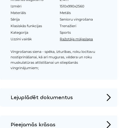
Izmēri
1510x990x2560
Materiāls
Metāls
Sērija
Senioru vingrošana
Klasiskās funkcijas
Trenažieri
Kategorija
Sports
Uzzini vairāk
Ražotāja mājaslapa
Vingrošanas siena - spēka, izturības, roku locītavu
nostiprināšanai, kā arī muguras, vēdera un roku
muskulatūras attīstīšanai un stiepšanās
vingrinājumiem;
Lejuplādēt dokumentus
Produkta lapa
Instalācijas instrukcijas
Pieejamās krāsas