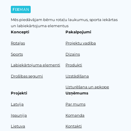
Mēs piedāvājam bērnu rotaļu laukumus, sporta iekārtas
un labiekārtojuma elementus
Koncepti
Pakalpojumi
Rotaļas
Projektu vadība
Sports
Dizains
Labiekārtojuma elementi
Produkti
Drošības segumi
Uzstādīšana
Uzturēšana un apkope
Projekti
Uzņēmums
Latvija
Par mums
Igaunija
Komanda
Lietuva
Kontakti