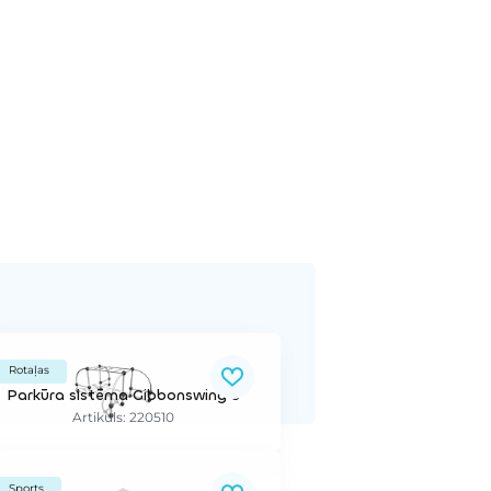
Rotaļas
Parkūra sistēma Gibbonswing S
Artikuls: 220510
Sports