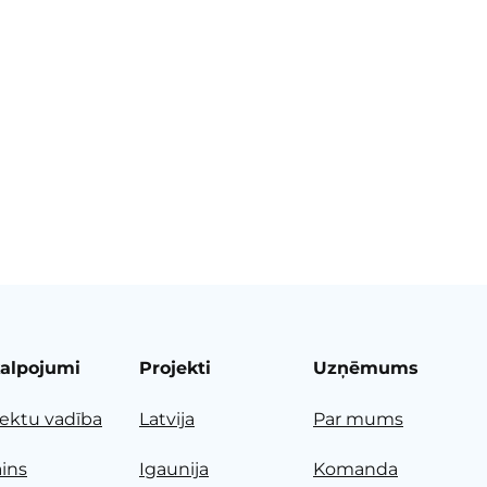
alpojumi
Projekti
Uzņēmums
jektu vadība
Latvija
Par mums
ains
Igaunija
Komanda