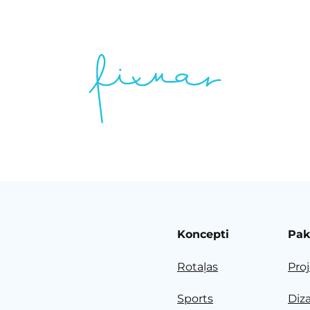
Koncepti
Pak
Rotaļas
Pro
Sports
Diz