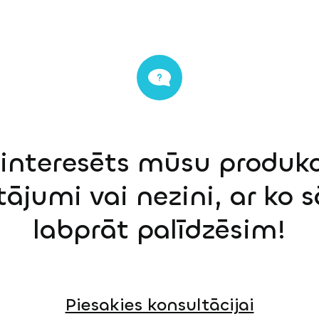
einteresēts mūsu produkci
tājumi vai nezini, ar ko 
labprāt palīdzēsim!
Piesakies konsultācijai