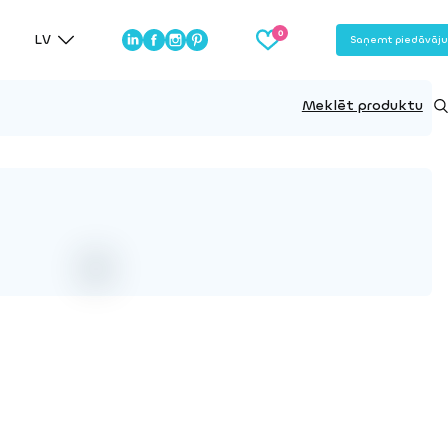
LV
Saņemt piedāvāj
Meklēt produktu