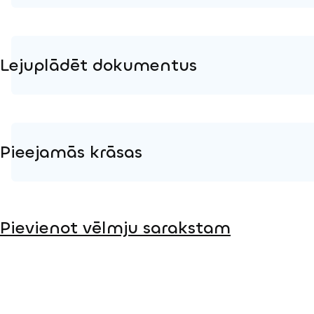
Lejuplādēt dokumentus
Produkta lapa
Instalācijas instrukcijas
Pieejamās krāsas
Metāls
Pievienot vēlmju sarakstam
Koks