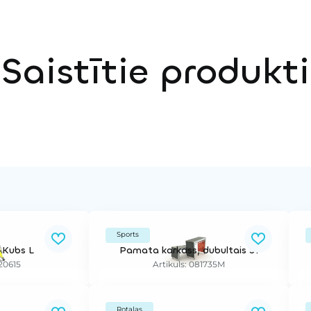
Saistītie produkti
Sports
 Kubs L
Pamata karkass, dubultais S1
220615
Artikuls: 081735M
Rotaļas