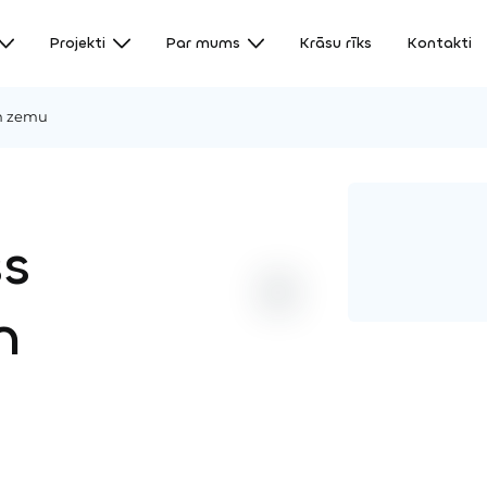
Projekti
Par mums
Krāsu rīks
Kontakti
un zemu
s
n