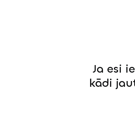
Ja esi i
kādi jau