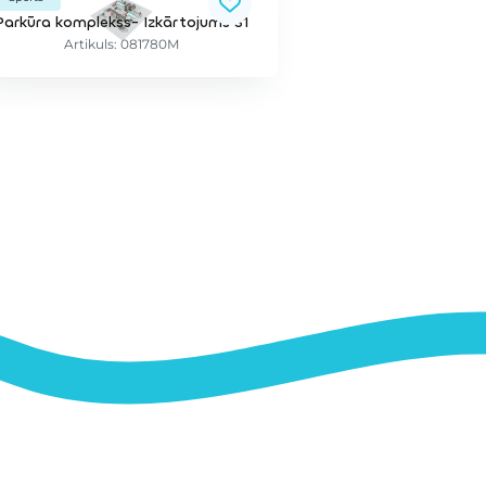
Parkūra komplekss- Izkārtojums S1
Artikuls: 081780M