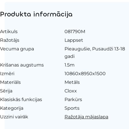
Produkta informācija
Artikuls
081790M
Ražotājs
Lappset
Vecuma grupa
Pieaugušie, Pusaudži 13-18
gadi
Krišanas augstums
1.5m
Izmēri
10860x8950x1500
Materiāls
Metāls
Sērija
Cloxx
Klasiskās funkcijas
Parkūrs
Kategorija
Sports
Uzzini vairāk
Ražotāja mājaslapa