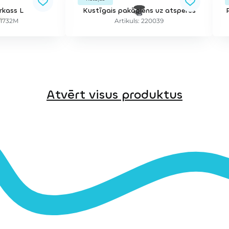
kass L
Kustīgais pakāpiens uz atsperes
81732M
Artikuls: 220039
Atvērt visus produktus