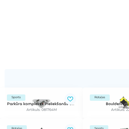
Sports
Rotaļas
Parkūra komplekss Pieliekšanās un precizitāte
Boulderinga
Artikuls: 081764M
Artikuls: 
Rotaļas
Sports