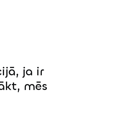
jā, ja ir
sākt, mēs