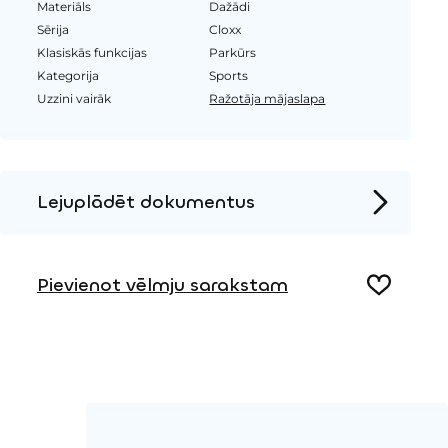
Materiāls
Dažādi
Sērija
Cloxx
Klasiskās funkcijas
Parkūrs
Kategorija
Sports
Uzzini vairāk
Ražotāja mājaslapa
Lejuplādēt dokumentus
Produkta lapa
Instalācijas instrukcijas
Pievienot vēlmju sarakstam
2D DWG – Sānu skats
2D DWG – Augšas skats