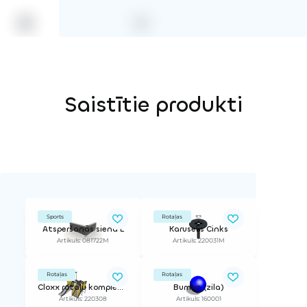
Saistītie produkti
Sports
Rotaļas
Atsperšanās siena L
Karuselis Cinks
Artikuls: 081722M
Artikuls: 220031M
Rotaļas
Rotaļas
Cloxx rotaļu komplekss Kalcijs
Bumba (zila)
Artikuls: 220308
Artikuls: 160001