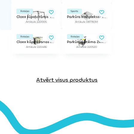
Rotaļas
Sports
Cloxx šūpoļu rāmis Tantalium (bez sēdeklīšiem)
Parkūra komplekss- Izkārtojums S4
Artikuls: 220005
Artikuls: 081783M
Rotaļas
Rotaļas
Cloxx kāpelēšanas iekārta Stroncijs
Parkūra sistēma Zirnekļa būris S
Artikuls: 220466
Artikuls: 220520
Atvērt visus produktus