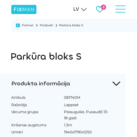
LV
Fixman
Produkti
Parkūra bloks S
Parkūra bloks S
Produkta informācija
Artikuls
081740M
Ražotājs
Lappset
Vecuma grupa
Pieaugušie, Pusaudži 13-
18 gadi
Krišanas augstums
1.3m
Izmēri
1940x1790x1250