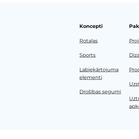
Koncepti
Pak
Rotaļas
Pro
Sports
Diz
Labiekārtojuma
Pro
elementi
Uzs
Drošības segumi
Uzt
apk