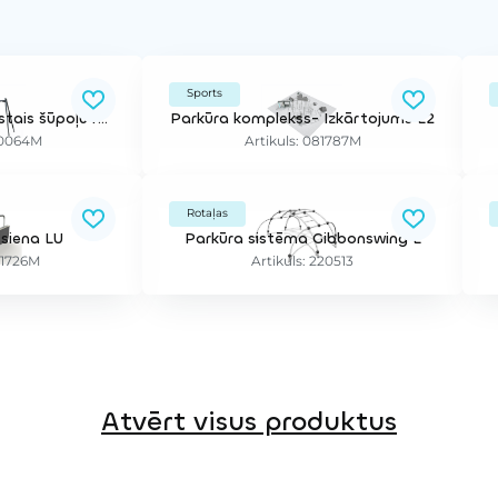
Sports
Cloxx 3-vietīgs augstais šūpoļu rāmis, bez sēdeklīšiem
Parkūra komplekss- Izkārtojums L2
20064M
Artikuls: 081787M
Rotaļas
siena LU
Parkūra sistēma Gibbonswing L
81726M
Artikuls: 220513
Atvērt visus produktus