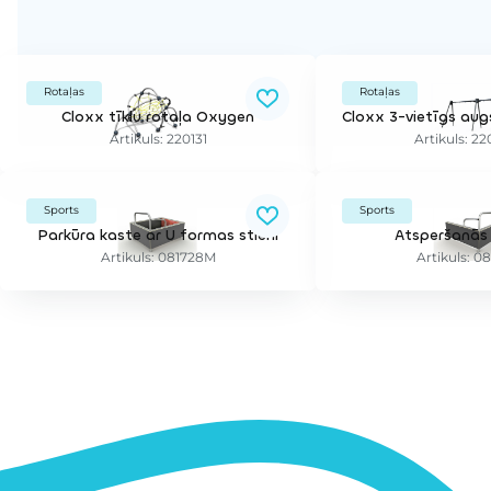
Rotaļas
Rotaļas
Cloxx tīklu rotaļa Oxygen
Artikuls: 220131
Artikuls: 2
Sports
Sports
Parkūra kaste ar U formas stieni
Atsperšanās 
Artikuls: 081728M
Artikuls: 0