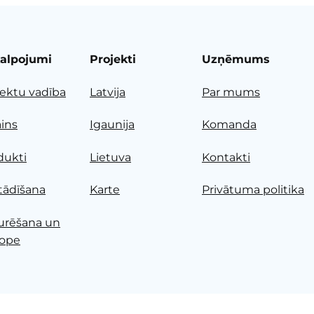
alpojumi
Projekti
Uzņēmums
jektu vadība
Latvija
Par mums
ains
Igaunija
Komanda
dukti
Lietuva
Kontakti
tādīšana
Karte
Privātuma politika
urēšana un
ope