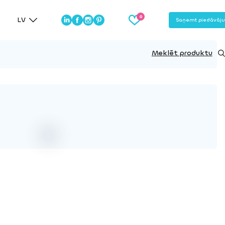
LV
Saņemt piedāvāj
Meklēt produktu