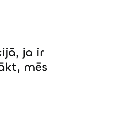
jā, ja ir
sākt, mēs