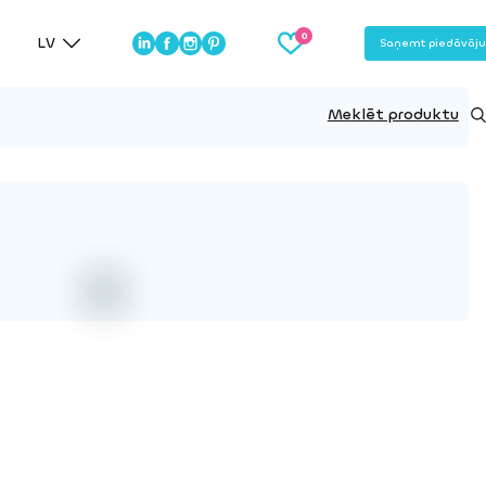
LV
Saņemt piedāvāj
Meklēt produktu