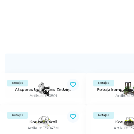
Rotaļas
Rotaļas
Atsperes balansieris Zirdziņš
Rotaļu komplekss
Artikuls: 010501
Artikuls: 
Rotaļas
Rotaļas
Karuselis Xroll
Karuselis
Artikuls: 137043M
Artikuls: 1