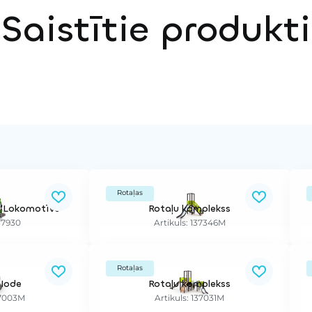
Saistītie produkti
Rotaļas
 "Lokomotīve"
Rotaļu komplekss
137930
Artikuls: 137346M
Rotaļas
 Iode
Rotaļu komplekss
37003M
Artikuls: 137031M