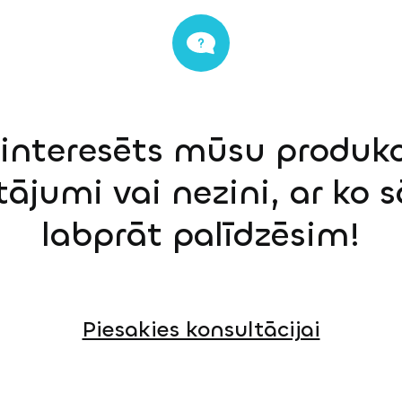
einteresēts mūsu produkci
tājumi vai nezini, ar ko 
labprāt palīdzēsim!
Piesakies konsultācijai