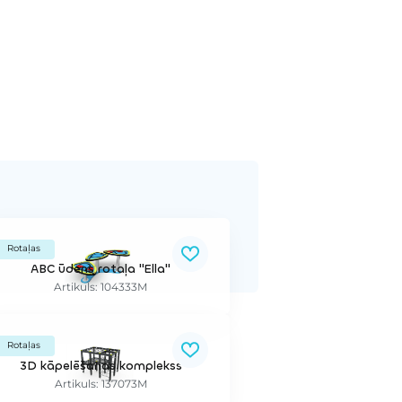
Rotaļas
ABC ūdens rotaļa "Ella"
Artikuls: 104333M
Rotaļas
3D kāpelēšanas komplekss
Artikuls: 137073M