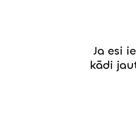
Ja esi i
kādi jau