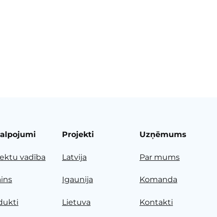
alpojumi
Projekti
Uzņēmums
jektu vadība
Latvija
Par mums
ains
Igaunija
Komanda
dukti
Lietuva
Kontakti