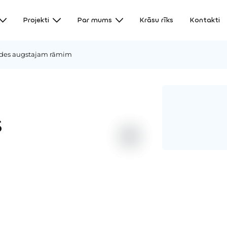
Projekti
Par mums
Krāsu rīks
Kontakti
ķēdes augstajam rāmim
s