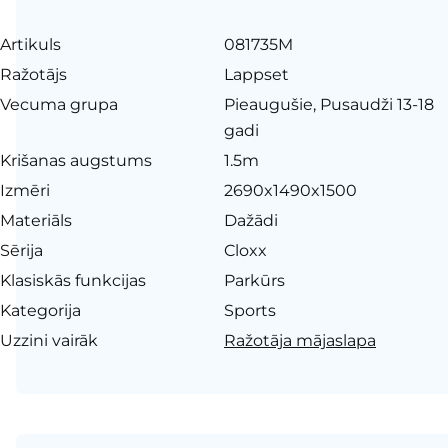
Artikuls
081735M
Ražotājs
Lappset
Vecuma grupa
Pieaugušie, Pusaudži 13-18
gadi
Krišanas augstums
1.5m
Izmēri
2690x1490x1500
Materiāls
Dažādi
Sērija
Cloxx
Klasiskās funkcijas
Parkūrs
Kategorija
Sports
Uzzini vairāk
Ražotāja mājaslapa