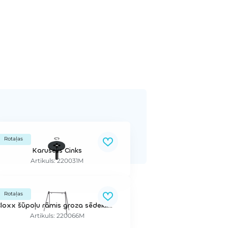
Rotaļas
Karuselis Cinks
Artikuls: 220031M
Rotaļas
Cloxx šūpoļu rāmis groza sēdeklim (sēdekis nav iekļauts)
Artikuls: 220066M