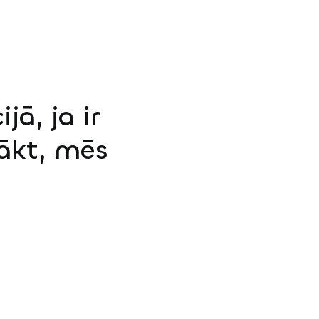
jā, ja ir
sākt, mēs