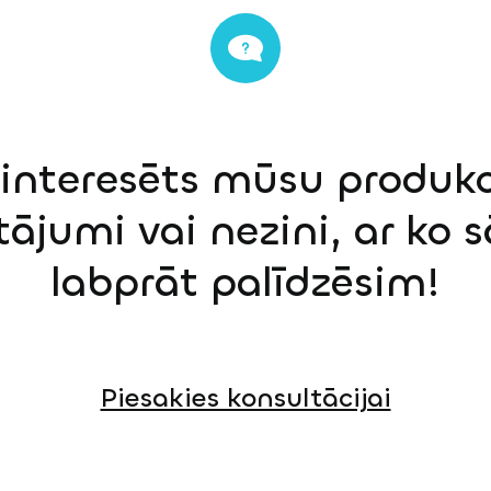
einteresēts mūsu produkci
tājumi vai nezini, ar ko 
labprāt palīdzēsim!
Piesakies konsultācijai