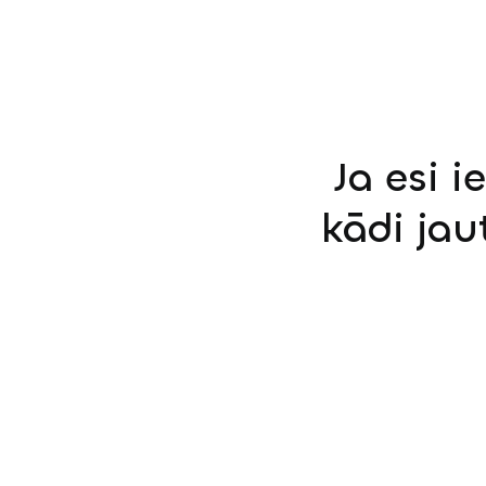
Ja esi i
kādi jau