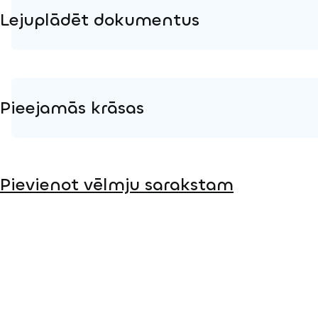
Lejuplādēt dokumentus
Produkta lapa
Instalācijas instrukcijas
Pieejamās krāsas
2D DWG – Sānu skats
2D DWG – Augšas skats
Metāls
3D DWG
Pievienot vēlmju sarakstam
Koks