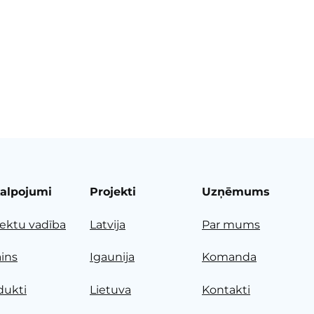
alpojumi
Projekti
Uzņēmums
jektu vadība
Latvija
Par mums
ains
Igaunija
Komanda
dukti
Lietuva
Kontakti