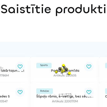
Saistītie produkti
Sports
 Izkārtojums L1
Parkūra piramīda
81786M
Artikuls: 220505
Rotaļas
iedes S
Šūpoļu rāmis, 6-vietīgs, bez sēdeklīšiem
220547
Artikuls: 220070M