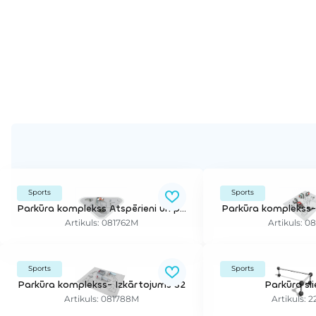
Sports
Sports
Parkūra komplekss Atspērieni un precizitāte
Parkūra komplekss-
Artikuls: 081762M
Artikuls: 0
Sports
Sports
Parkūra komplekss- Izkārtojums S2
Parkūra sl
Artikuls: 081788M
Artikuls: 