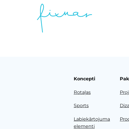
Koncepti
Pak
Rotaļas
Pro
Sports
Diz
Labiekārtojuma
Pro
elementi