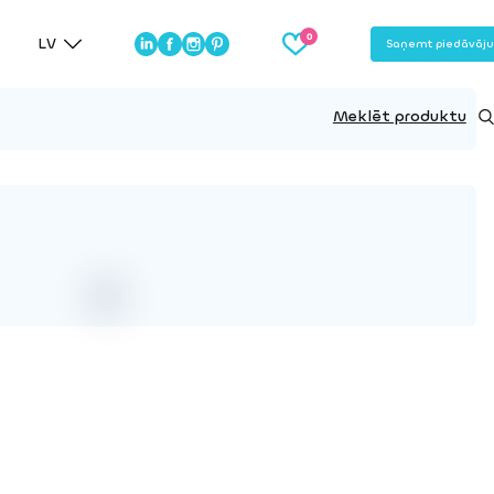
LV
Saņemt piedāvāj
Meklēt produktu