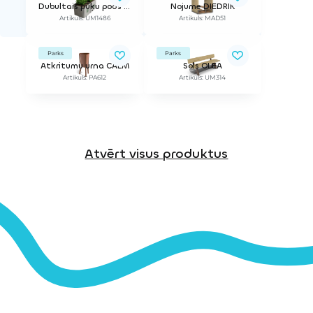
Dubultais puķu pods ECO
Nojume DIEDRIK
Artikuls: UM1486
Artikuls: MAD51
Parks
Parks
Atkritumu urna CALM
Sols OLEA
Artikuls: PA612
Artikuls: UM314
Atvērt visus produktus