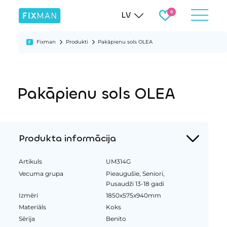
LV
Fixman
Produkti
Pakāpienu sols OLEA
Pakāpienu sols OLEA
Produkta informācija
Artikuls
UM314G
Vecuma grupa
Pieaugušie, Seniori,
Pusaudži 13-18 gadi
Izmēri
1850x575x940mm
Materiāls
Koks
Sērija
Benito