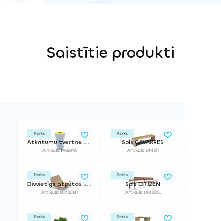
Saistītie produkti
Parks
Parks
Atkritumu tvertne IRIS Y
Sols GAVARRES
Artikuls: PA687A
Artikuls: UM311
Parks
Parks
Divvietīgs atpūtas krēsls PIRO
Sols CITIZEN
Artikuls: UM3D81
Artikuls: UM301L
Parks
Parks