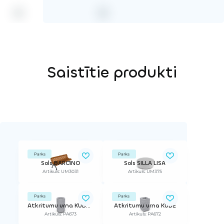
Saistītie produkti
Parks
Parks
Sols BARCINO
Sols SILLA LISA
Artikuls: UM3031
Artikuls: UM375
Parks
Parks
Atkritumu urna KUBE NIN
Atkritumu urna KUBE
Artikuls: PA673
Artikuls: PA672