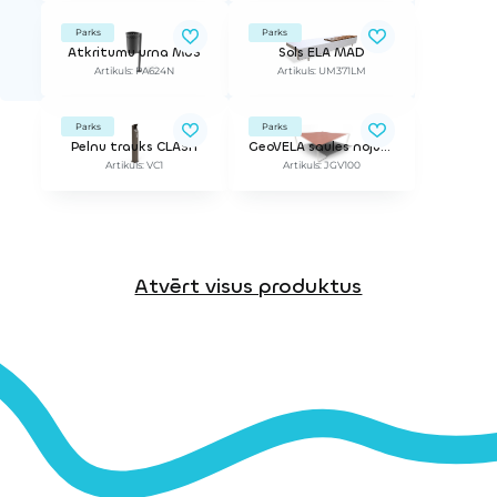
Parks
Parks
Atkritumu urna MUS
Sols ELA MAD
Artikuls: PA624N
Artikuls: UM371LM
Parks
Parks
Pelnu trauks CLASH
GeoVELA saules nojume SQUARE 100 m²
Artikuls: VC1
Artikuls: JGV100
Atvērt visus produktus