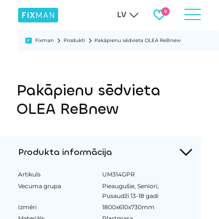
LV
Fixman
Produkti
Pakāpienu sēdvieta OLEA ReBnew
Pakāpienu sēdvieta
OLEA ReBnew
Produkta informācija
Artikuls
UM314GPR
Vecuma grupa
Pieaugušie, Seniori,
Pusaudži 13-18 gadi
Izmēri
1800x610x730mm
Materiāls
Plastmasa