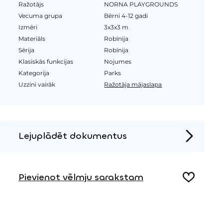
Ražotājs
NORNA PLAYGROUNDS
Vecuma grupa
Bērni 4-12 gadi
Izmēri
3x3x3 m
Materiāls
Robīnija
Sērija
Robīnija
Klasiskās funkcijas
Nojumes
Kategorija
Parks
Uzzini vairāk
Ražotāja mājaslapa
Lejuplādēt dokumentus
Produkta lapa
Pievienot vēlmju sarakstam