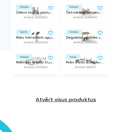
Rotaļas
Rotaļas
Ūdens mucas pamatne
Četrvietīgs atsperu balansieris
Artikuls: LE20505U
Artikuls: LE20434U
Sports
Rotaļas
Roku trenažieris apļošanai (piemērots cilvēkiem ar īpašām vajadzībām)
Degvielas uzpildes stacija
Artikuls: 1313018001
Artikuls: LE20092U
Rotaļas
Parks
Robīnijas šķēršļu trase 4
Puķu dārzs (komplekts)
Artikuls: LE20623U
Artikuls: N9010U
Atvērt visus produktus