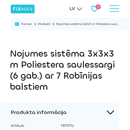
LV
Fixman
Produkti
Nojumes sistēma 3x3x3 m Poliestera saulessargi (6 gab.) ar 7 Robīnijas balstiem
Nojumes sistēma 3x3x3
m Poliestera saulessargi
(6 gab.) ar 7 Robīnijas
balstiem
Produkta informācija
Artikuls
T8707U