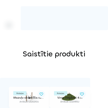
Saistītie produkti
Rotaļas
Rotaļas
Mazuļu sēdeklīša šūpoles
Virve nogāzei 4 m
Artikuls: LE20210U
Artikuls: LE20915U