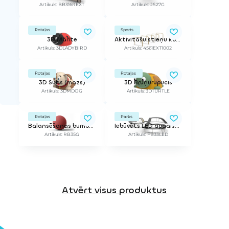
Artikuls: BB316REXT
Artikuls: JS27G
Rotaļas
Sports
3D Mārīte
Aktivitāšu stieņu komplekts (5gab) beramajiem segumiem
Artikuls: 3DLADYBIRD
Artikuls: 4561EXT1002
Rotaļas
Rotaļas
3D Suns (mazs)
3D Bruņurupucis
Artikuls: 3DMDOG
Artikuls: 3DTURTLE
Rotaļas
Parks
Balansēšanas bumba 35 zālei | ø 35 cm, noliecams. ar montāžas kronšteinu 21,5 cm dziļumam
Iebūvēts LED apgaismojums aktivitāšu solam "Lidojošais sols" (Cena par 1m)
Artikuls: RB35G
Artikuls: FB33LED
Atvērt visus produktus