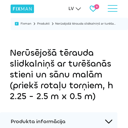
LV
Fixman
Produkti
Nerūsējošā tērauda slidkalniņš ar turēšanās stieni un sānu malām (priekš rotaļu torņiem, h 2.25 - 2.5 m x 0.5 m)
Nerūsējošā tērauda
slidkalniņš ar turēšanās
stieni un sānu malām
(priekš rotaļu torņiem, h
2.25 - 2.5 m x 0.5 m)
Produkta informācija