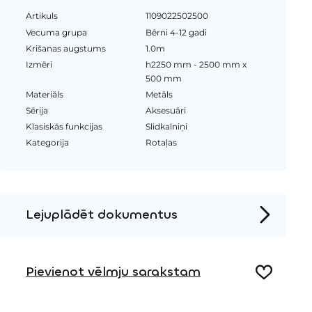
Artikuls
1109022502500
Vecuma grupa
Bērni 4-12 gadi
Krišanas augstums
1.0m
Izmēri
h2250 mm - 2500 mm x
500 mm
Materiāls
Metāls
Sērija
Aksesuāri
Klasiskās funkcijas
Slidkalniņi
Kategorija
Rotaļas
Lejuplādēt dokumentus
Produkta lapa
Pievienot vēlmju sarakstam