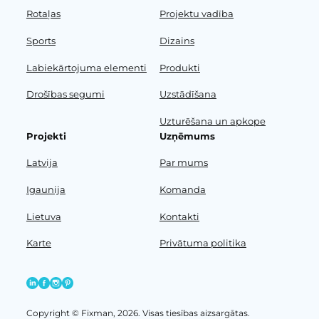
Rotaļas
Projektu vadība
Sports
Dizains
Labiekārtojuma elementi
Produkti
Drošības segumi
Uzstādīšana
Uzturēšana un apkope
Projekti
Uzņēmums
Latvija
Par mums
Igaunija
Komanda
Lietuva
Kontakti
Karte
Privātuma politika
Copyright © Fixman, 2026. Visas tiesības aizsargātas.