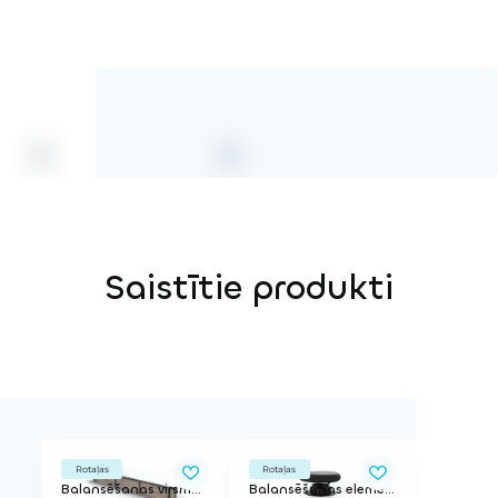
Saistītie produkti
Rotaļas
Rotaļas
Balansēšanas virsma taisna, pagarināta, blīvām virsmām un zālienam | Garums 316 cm
Balansēšanas elements ar atsperi, zālienam | ø 27 cm.ar montāžas kronšteinu 21,5 cm dziļumam