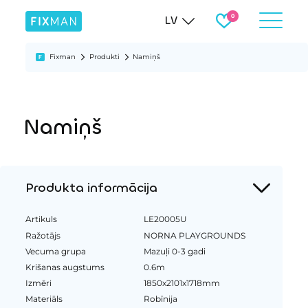
LV
Fixman
Produkti
Namiņš
Namiņš
Produkta informācija
Artikuls
LE20005U
Ražotājs
NORNA PLAYGROUNDS
Vecuma grupa
Mazuļi 0-3 gadi
Krišanas augstums
0.6m
Izmēri
1850x2101x1718mm
Materiāls
Robīnija