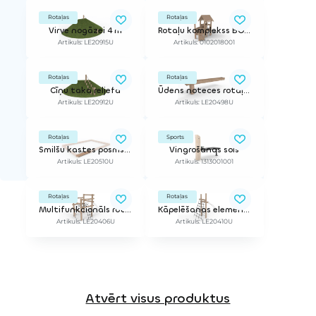
Rotaļas
Rotaļas
Virve nogāzei 4 m
Rotaļu komplekss BOATY 950 RO
Artikuls: LE20915U
Artikuls: 0102018001
Rotaļas
Rotaļas
Cīņu taka reljefā
Ūdens noteces rotaļa- sadalītājs
Artikuls: LE20912U
Artikuls: LE20498U
Rotaļas
Sports
Smilšu kastes posms, tips 1 (2m)
Vingrošanas sols
Artikuls: LE20510U
Artikuls: 1313001001
Rotaļas
Rotaļas
Multifunkcionāls rotaļu komplekss
Kāpelēšanas elements
Artikuls: LE20406U
Artikuls: LE20410U
Atvērt visus produktus