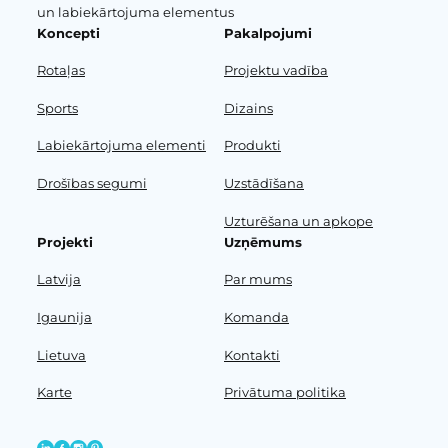
un labiekārtojuma elementus
Koncepti
Pakalpojumi
Rotaļas
Projektu vadība
Sports
Dizains
Labiekārtojuma elementi
Produkti
Drošības segumi
Uzstādīšana
Uzturēšana un apkope
Projekti
Uzņēmums
Latvija
Par mums
Igaunija
Komanda
Lietuva
Kontakti
Karte
Privātuma politika