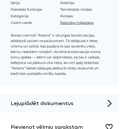
Sērija
Robīnija
Klasiskās funkcijas
Tematiskās rotaļas
Kategorija
Rotaļas
Uzzini vairāk
Ražotāja mājaslapa
Rotaļu namiņš “Asterix” ir izturīgas konstrukcijas,
atbilstoši savam nosaukumam. Tā iekšpusē ir letes
virsma un soliņš, kas padara to par iecienītu vietu
bērnu radošām rotaļām. Atvērtā konstrukcija rosina
lomu spēles — bērni var iedomāties, ka tas ir veikals,
kafejnīca vai jebkura cita vieta, ko viņi spēj iztēloties.
“Asterix” lieliski iekļaujas jebkurā rotaļu laukumā un
bieži tiek uzstādīts smilšu kastēs.
Lejuplādēt dokumentus
Produkta lapa
Pievienot vēlmju sarakstam