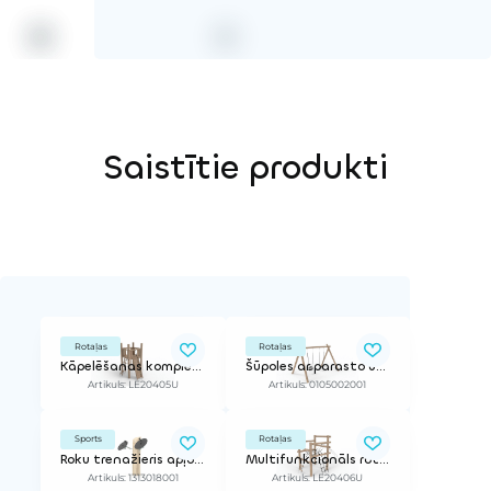
Saistītie produkti
Rotaļas
Rotaļas
Kāpelēšanas komplekss
Šūpoles ar parasto un mazuļu sēdeklīti
Artikuls: LE20405U
Artikuls: 0105002001
Sports
Rotaļas
Roku trenažieris apļošanai (piemērots cilvēkiem ar īpašām vajadzībām)
Multifunkcionāls rotaļu komplekss
Artikuls: 1313018001
Artikuls: LE20406U