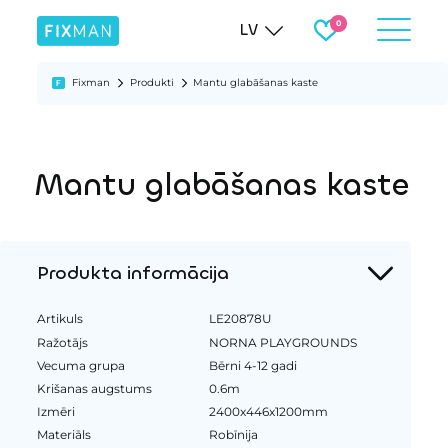
LV
Fixman
Produkti
Mantu glabāšanas kaste
Mantu glabāšanas kaste
Produkta informācija
Artikuls
LE20878U
Ražotājs
NORNA PLAYGROUNDS
Vecuma grupa
Bērni 4-12 gadi
Krišanas augstums
0.6m
Izmēri
2400x446x1200mm
Materiāls
Robīnija