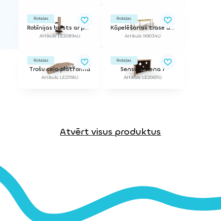
Rotaļas
Rotaļas
Robīnijas balsts ar pakāpieniem
Kāpelēšanas trase ar saulessargu
Artikuls: LE20894U
Artikuls: N9034U
Rotaļas
Rotaļas
Trošu ceļa platforma
Sensorā siena 7
Artikuls: LE21118U
Artikuls: LE20611U
Atvērt visus produktus