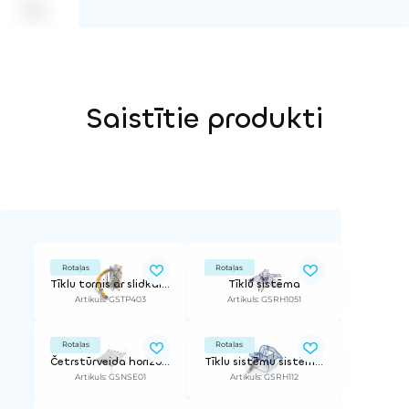
Saistītie produkti
Rotaļas
Rotaļas
Tīklu tornis ar slidkalniņu
Tīklu sistēma
Artikuls: GSTP403
Artikuls: GSRH1051
Rotaļas
Rotaļas
Četrstūrveida horizontālais tīkls
Tīklu sistēmu sistēma Rolling Hills
Artikuls: GSNSE01
Artikuls: GSRH112