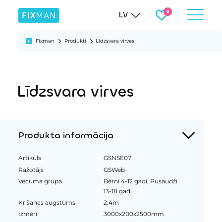
LV
Fixman
Produkti
Līdzsvara virves
Līdzsvara virves
Produkta informācija
Artikuls
GSNSE07
Ražotājs
GSWeb
Vecuma grupa
Bērni 4-12 gadi, Pusaudži
13-18 gadi
Krišanas augstums
2.4m
Izmēri
3000x200x2500mm