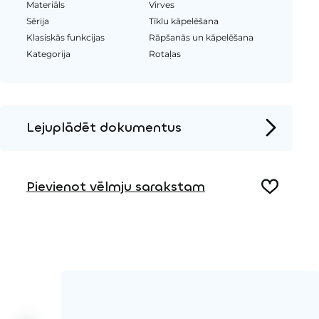
Materiāls
Virves
Sērija
Tīklu kāpelēšana
Klasiskās funkcijas
Rāpšanās un kāpelēšana
Kategorija
Rotaļas
Lejuplādēt dokumentus
Produkta lapa
Pievienot vēlmju sarakstam