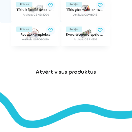
Rotaļas
Rotaļas
Tīklu kāpelēšanas trase Netscape
Tīklu piramīda ar kāpšanas sienu
Artikuls: GSNSM204
Artikuls: GSW801B
Rotaļas
Rotaļas
Rotaļu komplekss
Kvadrātveida spēļu komplekss no tīkla
Artikuls: GSPD8001M
Artikuls: GSRH302
Atvērt visus produktus