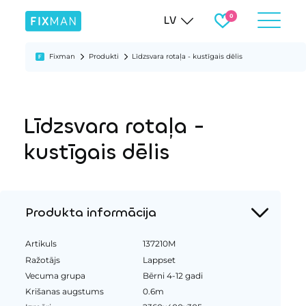
LV
Fixman
Produkti
Līdzsvara rotaļa - kustīgais dēlis
Līdzsvara rotaļa -
kustīgais dēlis
Produkta informācija
Artikuls
137210M
Ražotājs
Lappset
Vecuma grupa
Bērni 4-12 gadi
Krišanas augstums
0.6m