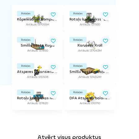
Rotaļas
Rotaļas
Kāpelēšanas komplekss
Rotaļu komplekss "Lokomotīve"
Artikuls: 137055M
Artikuls: 137930
Rotaļas
Rotaļas
Smilšu kaste Kuģis
Karuselis Xroll
Artikuls: 137850
Artikuls: 137043M
Rotaļas
Rotaļas
Atsperes balansieris Žirafe
Smilšu kaste rotaļu virsmām Sofija
Artikuls: 010508
Artikuls: 104512M
Rotaļas
Rotaļas
Rotaļu komplekss Mazais kuģis
DFA Atsperes balansieris Lapsa
Artikuls: 137820
Artikuls: 010710
Atvērt visus produktus