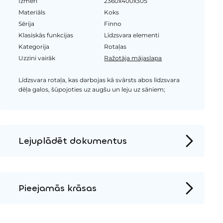
Izmēri
2360x400x305
Materiāls
Koks
Sērija
Finno
Klasiskās funkcijas
Līdzsvara elementi
Kategorija
Rotaļas
Uzzini vairāk
Ražotāja mājaslapa
Līdzsvara rotaļa, kas darbojas kā svārsts abos līdzsvara
dēļa galos, šūpojoties uz augšu un leju uz sāniem;
Lejuplādēt dokumentus
Produkta lapa
Instalācijas instrukcijas
Pieejamās krāsas
2D DWG – Sānu skats
HPL krāsa
2D DWG – Augšas skats