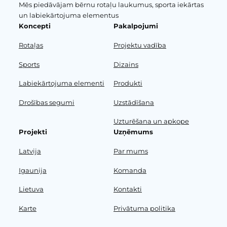
Mēs piedāvājam bērnu rotaļu laukumus, sporta iekārtas
un labiekārtojuma elementus
Koncepti
Pakalpojumi
Rotaļas
Projektu vadība
Sports
Dizains
Labiekārtojuma elementi
Produkti
Drošības segumi
Uzstādīšana
Uzturēšana un apkope
Projekti
Uzņēmums
Latvija
Par mums
Igaunija
Komanda
Lietuva
Kontakti
Karte
Privātuma politika