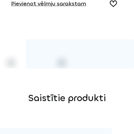
Pievienot vēlmju sarakstam
3D DWG
Saistītie produkti