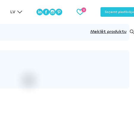
LV
Saņemt piedāvāj
Meklēt produktu