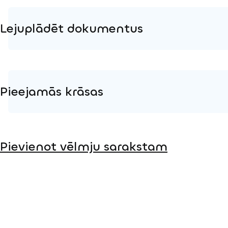
Lejuplādēt dokumentus
Produkta lapa
Instalācijas instrukcijas
Pieejamās krāsas
2D DWG – Sānu skats
2D DWG – Augšas skats
Koks
3D DWG
Pievienot vēlmju sarakstam