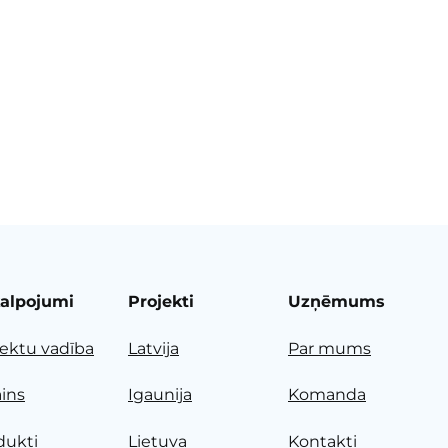
alpojumi
Projekti
Uzņēmums
jektu vadība
Latvija
Par mums
ains
Igaunija
Komanda
dukti
Lietuva
Kontakti