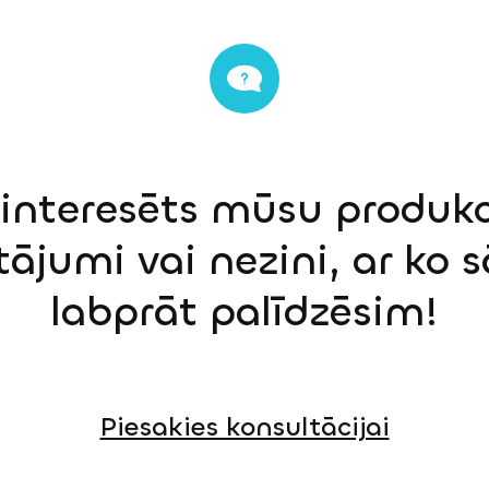
einteresēts mūsu produkci
tājumi vai nezini, ar ko 
labprāt palīdzēsim!
Piesakies konsultācijai