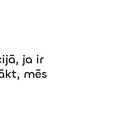
jā, ja ir
sākt, mēs