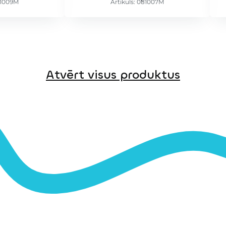
81009M
Artikuls: 081007M
Atvērt visus produktus