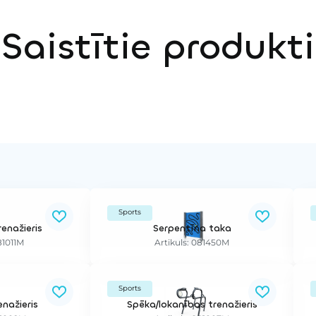
Saistītie produkti
Sports
renažieris
Serpentīna taka
81011M
Artikuls: 081450M
Sports
enažieris
Spēka/lokanības trenažieris