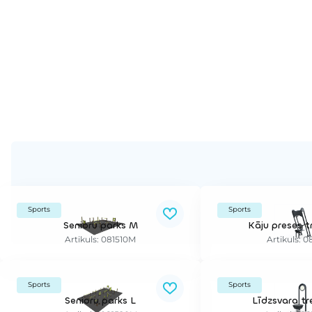
Sports
Sports
Senioru parks M
Kāju preses t
Artikuls: 081510M
Artikuls: 0
Sports
Sports
Senioru parks L
Līdzsvara tr