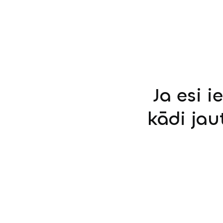
Ja esi i
kādi jau