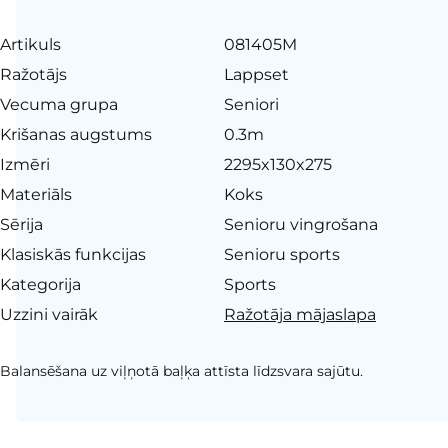
Artikuls
081405M
Ražotājs
Lappset
Vecuma grupa
Seniori
Krišanas augstums
0.3m
Izmēri
2295x130x275
Materiāls
Koks
Sērija
Senioru vingrošana
Klasiskās funkcijas
Senioru sports
Kategorija
Sports
Uzzini vairāk
Ražotāja mājaslapa
Balansēšana uz viļņotā baļķa attīsta līdzsvara sajūtu.