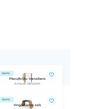
Sports
Plecu/krūšu trenažieris
Artikuls: 081420M
Sports
Vingrošanas sols