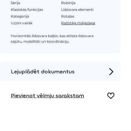
Sērija
Robīnija
Klasiskās funkcijas
Līdzsvara elementi
Kategorija
Rotaļas
Uzzini vairāk
Ražotāja mājaslapa
Horizontāls līdzsvara baļķis, kas attīsta līdzsvara
sajūtu, mobilitāti un koordināciju.
Lejuplādēt dokumentus
Produkta lapa
Pievienot vēlmju sarakstam