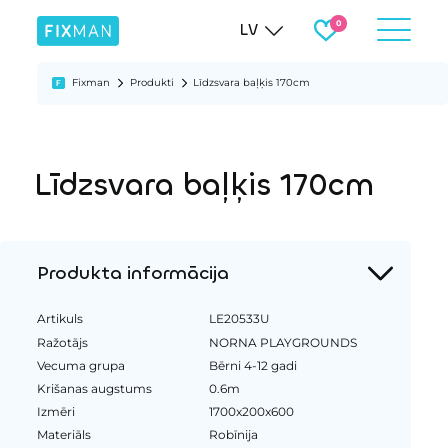
LV
Fixman
Produkti
Līdzsvara baļķis 170cm
Līdzsvara baļķis 170cm
Produkta informācija
Artikuls
LE20533U
Ražotājs
NORNA PLAYGROUNDS
Vecuma grupa
Bērni 4-12 gadi
Krišanas augstums
0.6m
Izmēri
1700x200x600
Materiāls
Robīnija