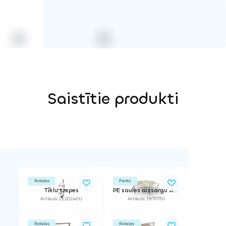
Saistītie produkti
Rotaļas
Parks
Tīklu trepes
PE saules aizsargu sistēma, 6 nojumes (3x3x3 m) + 7 balstii + 1 vēja aizsargs
Artikuls: LE20240U
Artikuls: T87071U
Rotaļas
Rotaļas