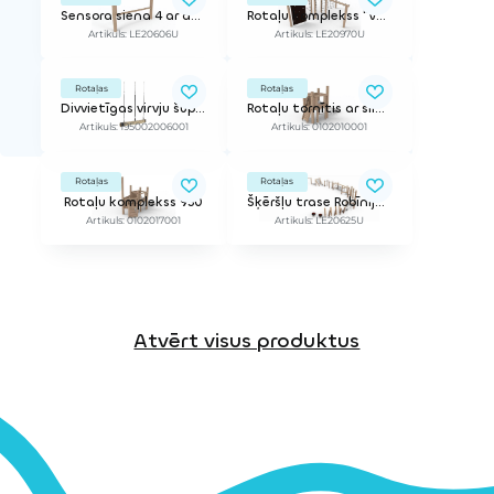
Sensora siena 4 ar āķiem un balstiekārtu
Rotaļu komplekss "Vējdzirnavas"
Artikuls: LE20606U
Artikuls: LE20970U
Rotaļas
Rotaļas
Divvietīgas virvju šūpoles (bez balstiem)
Rotaļu tornītis ar slidkalniņu un virvi QUATRY 950
Artikuls: 195002006001
Artikuls: 0102010001
Rotaļas
Rotaļas
Rotaļu komplekss 950
Šķēršļu trase Robīnija 6
Artikuls: 0102017001
Artikuls: LE20625U
Atvērt visus produktus