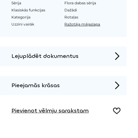
Sērija
Flora dabas sērija
Klasiskās funkcijas
Dažādi
Kategorija
Rotaļas
Uzzini vairāk
Ražotāja mājaslapa
Lejuplādēt dokumentus
Produkta lapa
Instalācijas instrukcijas
Pieejamās krāsas
2D DWG – Sānu skats
Metāls
2D DWG – Augšas skats
Pievienot vēlmju sarakstam
3D DWG
Koks