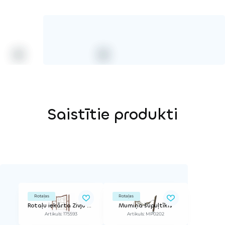
Virve
Saistītie produkti
Rotaļas
Rotaļas
Rotaļu iekārta Zivju slazds
Mumiņa šūpuļtīkls
Artikuls: 175593
Artikuls: MP0202