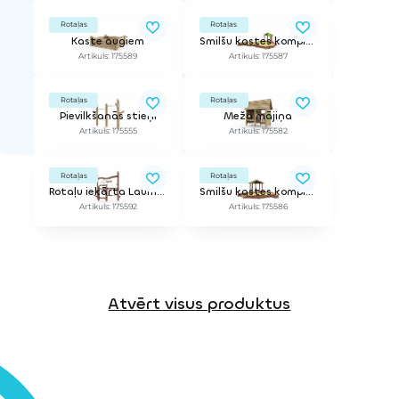
Rotaļas
Rotaļas
Kaste augiem
Smilšu kastes komplekss Mojaves tuksneša atpūta
Artikuls: 175589
Artikuls: 175587
Rotaļas
Rotaļas
Pievilkšanās stieņi
Meža mājiņa
Artikuls: 175555
Artikuls: 175582
Rotaļas
Rotaļas
Rotaļu iekārta Laumiņas ūdenskritums
Smilšu kastes komplekss Atakamas tuksneša atpūta
Artikuls: 175592
Artikuls: 175586
Atvērt visus produktus