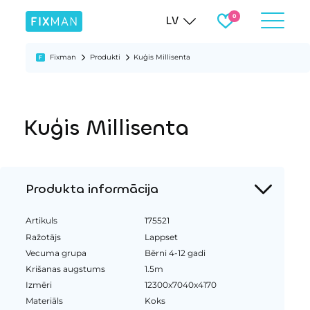
LV
Fixman
Produkti
Kuģis Millisenta
Kuģis Millisenta
Produkta informācija
Artikuls
175521
Ražotājs
Lappset
Vecuma grupa
Bērni 4-12 gadi
Krišanas augstums
1.5m
Izmēri
12300x7040x4170
Materiāls
Koks