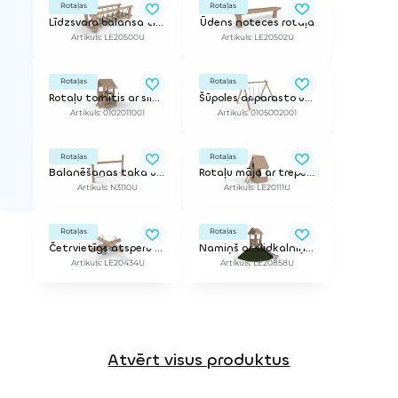
Rotaļas
Rotaļas
Līdzsvara balansa tiltiņš
Ūdens noteces rotaļa
Artikuls: LE20500U
Artikuls: LE20502U
Rotaļas
Rotaļas
Rotaļu tornītis ar slidkalniņu un jumtu QUATRY 600 RO
Šūpoles ar parasto un mazuļu sēdeklīti
Artikuls: 0102011001
Artikuls: 0105002001
Rotaļas
Rotaļas
Balanēšanas taka uz virves
Rotaļu māja ar trepēm
Artikuls: N3110U
Artikuls: LE20111U
Rotaļas
Rotaļas
Četrvietīgs atsperu balansieris
Namiņš ar slidkalniņu, paredzēts uzstādīšanai uz kalniņa
Artikuls: LE20434U
Artikuls: LE20858U
Atvērt visus produktus