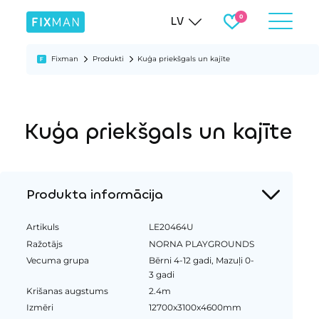
LV
Fixman
Produkti
Kuģa priekšgals un kajīte
Kuģa priekšgals un kajīte
Produkta informācija
Artikuls
LE20464U
Ražotājs
NORNA PLAYGROUNDS
Vecuma grupa
Bērni 4-12 gadi, Mazuļi 0-
3 gadi
Krišanas augstums
2.4m
Izmēri
12700x3100x4600mm