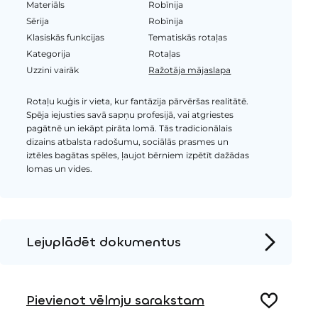
Materiāls
Robīnija
Sērija
Robīnija
Klasiskās funkcijas
Tematiskās rotaļas
Kategorija
Rotaļas
Uzzini vairāk
Ražotāja mājaslapa
Rotaļu kuģis ir vieta, kur fantāzija pārvēršas realitātē.
Spēja iejusties savā sapņu profesijā, vai atgriestes
pagātnē un iekāpt pirāta lomā. Tās tradicionālais
dizains atbalsta radošumu, sociālās prasmes un
iztēles bagātas spēles, ļaujot bērniem izpētīt dažādas
lomas un vides.
Lejuplādēt dokumentus
Produkta lapa
Pievienot vēlmju sarakstam