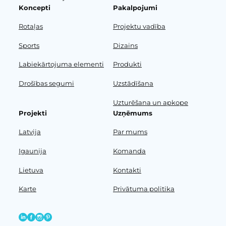
Koncepti
Pakalpojumi
Rotaļas
Projektu vadība
Sports
Dizains
Labiekārtojuma elementi
Produkti
Drošības segumi
Uzstādīšana
Uzturēšana un apkope
Projekti
Uzņēmums
Latvija
Par mums
Igaunija
Komanda
Lietuva
Kontakti
Karte
Privātuma politika