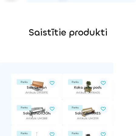
Saistītie produkti
Parks
Parks
Sols Leman
Koka puķu pods
Artikuls: UM397E
Artikuls: UM16405
Parks
Parks
Sols FUNDICIÓN
Sols GAVARRES
Artikuls: UM388
Artikuls: UM311R
Parks
Parks