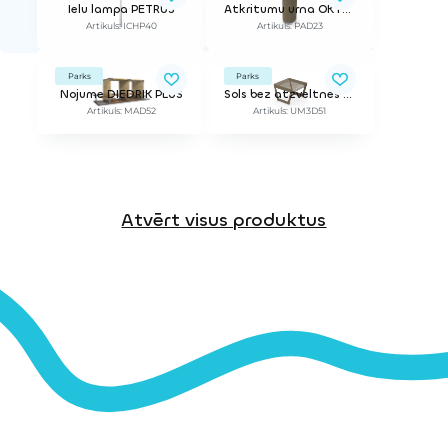
Ielu lampa PETRUS
Atkritumu urna OKTO PLUS
Artikuls: ICHP40
Artikuls: PAD23
Parks
Parks
Nojume DIEDRIK PLUS
Sols bez atzveltnes ARTE
Artikuls: MAD52
Artikuls: UM3D51
Atvērt visus produktus