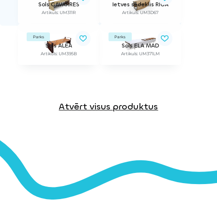
Sols GAVARRES
Ietves sēdeklis RĪGA
Artikuls: UM311R
Artikuls: UM3D67
Parks
Parks
Sols ALEA
Sols ELA MAD
Artikuls: UM395B
Artikuls: UM371LM
Atvērt visus produktus