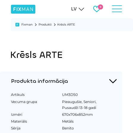
LV
Fixman
Produkti
Krēsls ARTE
Krēsls ARTE
Produkta informācija
Artikuls
UM3D50
Vecuma grupa
Pieaugušie, Seniori,
Pusaudži 13-18 gadi
Izmēri
670x706x852mm
Materiāls
Metāls
Sērija
Benito