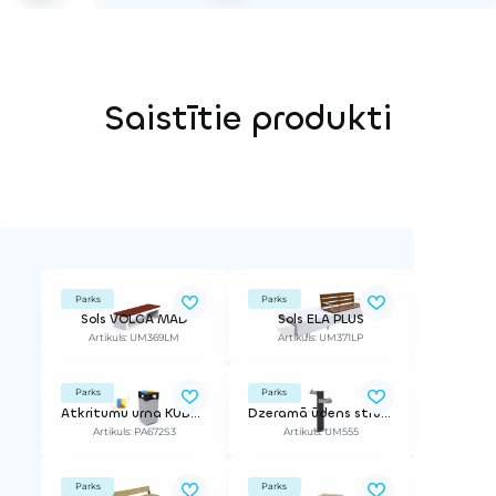
Saistītie produkti
Parks
Parks
Sols VOLGA MAD
Sols ELA PLUS
Artikuls: UM369LM
Artikuls: UM371LP
Parks
Parks
Atkritumu urna KUBE SELECTIF
Dzeramā ūdens strūklaka TREE
Artikuls: PA672S3
Artikuls: UM555
Parks
Parks