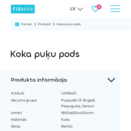
LV
Fixman
Produkti
Koka puķu pods
Koka puķu pods
Produkta informācija
Artikuls
UM16401
Vecuma grupa
Pusaudži 13-18 gadi,
Pieaugušie, Seniori
Izmēri
1800x600x450mm
Materiāls
Koks
Sērija
Benito