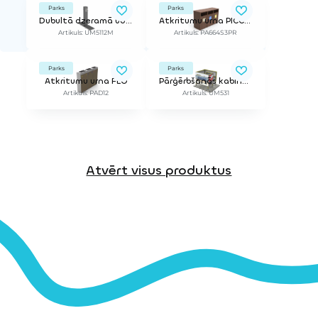
Parks
Parks
Dubultā dzeramā ūdens strūklaka ATLAS
Atkritumu urna PICCO ReBnew
Artikuls: UM5112M
Artikuls: PA664S3PR
Parks
Parks
Atkritumu urna FLO
Pārģērbšanās kabīne SURF
Artikuls: PAD12
Artikuls: UM531
Atvērt visus produktus