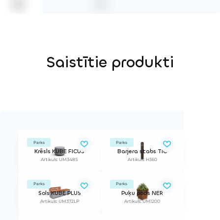
Saistītie produkti
Parks
Parks
Krēsls KUBE FICUS
Barjera stabs TIC
Artikuls: UM348S
Artikuls: H360
Parks
Parks
Sols KUBE PLUS
Puķu pods NER
Artikuls: UM372LP
Artikuls: UM1200