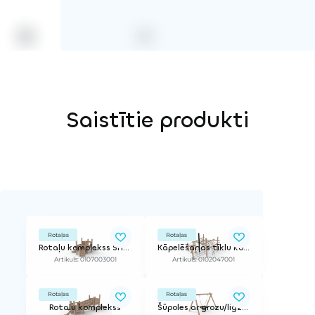
Saistītie produkti
Rotaļas
Rotaļas
Rotaļu komplekss SHIPY 950
Kāpelēšanas tīklu komplekss - Mini
Artikuls: 0107003001
Artikuls: 0102047001
Rotaļas
Rotaļas
Rotaļu komplekss
Šūpoles ar grozu/ligzdu