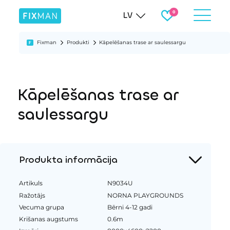
LV
Fixman
Produkti
Kāpelēšanas trase ar saulessargu
Kāpelēšanas trase ar
saulessargu
Produkta informācija
Artikuls
N9034U
Ražotājs
NORNA PLAYGROUNDS
Vecuma grupa
Bērni 4-12 gadi
Krišanas augstums
0.6m