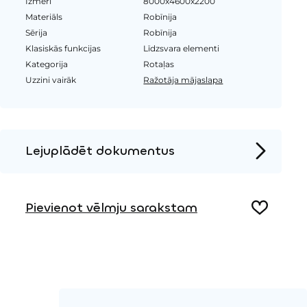
Izmēri
8000x4600x2200
Materiāls
Robīnija
Sērija
Robīnija
Klasiskās funkcijas
Līdzsvara elementi
Kategorija
Rotaļas
Uzzini vairāk
Ražotāja mājaslapa
Lejuplādēt dokumentus
Produkta lapa
Pievienot vēlmju sarakstam