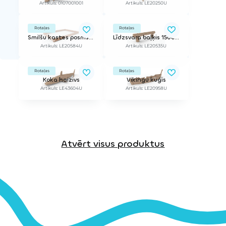
Artikuls: 0107001001
Artikuls: LE20250U
Rotaļas
Rotaļas
Smilšu kastes posms, tips 4 (2m)
Līdzsvara baļķis 150cm
Artikuls: LE20584U
Artikuls: LE20535U
Rotaļas
Rotaļas
Koka haizivs
Vikingu kuģis
Artikuls: LE43604U
Artikuls: LE20958U
Atvērt visus produktus