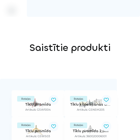
Saistītie produkti
Rotaļas
Rotaļas
Tīklu piramīda
Tīklu kāpelēšanas trase Netscape
Artikuls: GSW1004
Artikuls: GSNSM205
Rotaļas
Rotaļas
Tīklu piramīda
Tīklu piramīda 2,0m
Artikuls: GSWS03
Artikuls: 360020006001