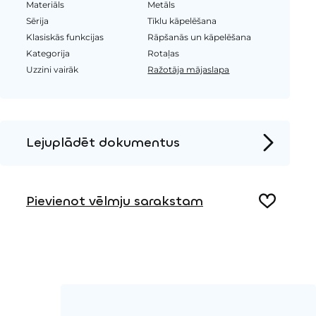
Materiāls
Metāls
Sērija
Tīklu kāpelēšana
Klasiskās funkcijas
Rāpšanās un kāpelēšana
Kategorija
Rotaļas
Uzzini vairāk
Ražotāja mājaslapa
Lejuplādēt dokumentus
Produkta lapa
Pievienot vēlmju sarakstam