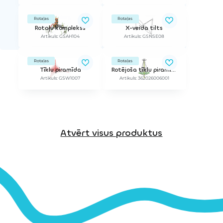
Rotaļas
Rotaļas
Rotaļu komplekss
X-veida tilts
Artikuls: GSAH104
Artikuls: GSNSE08
Rotaļas
Rotaļas
Tīklu piramīda
Rotējoša tīklu piramīda
Artikuls: GSW1007
Artikuls: 362026006001
Atvērt visus produktus