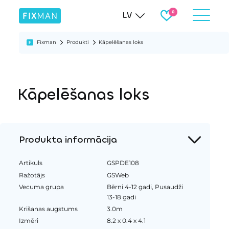
LV
Fixman
Produkti
Kāpelēšanas loks
Kāpelēšanas loks
Produkta informācija
Artikuls
GSPDE108
Ražotājs
GSWeb
Vecuma grupa
Bērni 4-12 gadi, Pusaudži
13-18 gadi
Krišanas augstums
3.0m
Izmēri
8.2 x 0.4 x 4.1