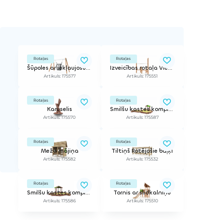
Rotaļas
Rotaļas
Šūpoles ar iekļaujošu sēdeklīti (sēdeklis iekļauts komplektā)
Izveicības rotaļa Vienradžu stallis
Artikuls: 175577
Artikuls: 175551
Rotaļas
Rotaļas
Karuselis
Smilšu kastes komplekss Mojaves tuksneša atpūta
Artikuls: 175570
Artikuls: 175587
Rotaļas
Rotaļas
Meža mājiņa
Tiltiņš Rotējošie baļķi
Artikuls: 175582
Artikuls: 175532
Rotaļas
Rotaļas
Smilšu kastes komplekss Atakamas tuksneša atpūta
Tornis ar slidkalniņu
Artikuls: 175586
Artikuls: 175510