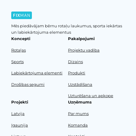
Mēs piedāvājam bērnu rotaļu laukumus, sporta iekārtas
un labiekārtojuma elementus
Koncepti
Pakalpojumi
Rotaļas
Projektu vadība
Sports
Dizains
Labiekārtojuma elementi
Produkti
Drošības segumi
Uzstādīšana
Uzturēšana un apkope
Projekti
Uzņēmums
Latvija
Par mums
Igaunija
Komanda