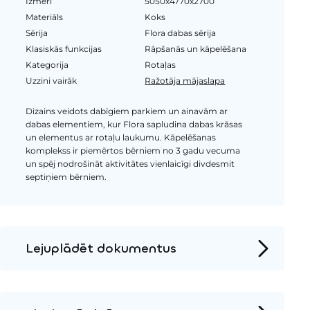
Izmēri
5050x4770x2700
Materiāls
Koks
Sērija
Flora dabas sērija
Klasiskās funkcijas
Rāpšanās un kāpelēšana
Kategorija
Rotaļas
Uzzini vairāk
Ražotāja mājaslapa
Dizains veidots dabīgiem parkiem un ainavām ar
dabas elementiem, kur Flora sapludina dabas krāsas
un elementus ar rotaļu laukumu. Kāpelēšanas
komplekss ir piemērtos bērniem no 3 gadu vecuma
un spēj nodrošināt aktivitātes vienlaicīgi divdesmit
septiņiem bērniem.
Lejuplādēt dokumentus
Produkta lapa
Instalācijas instrukcijas