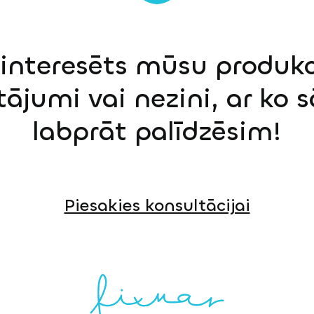
einteresēts mūsu produkci
tājumi vai nezini, ar ko 
labprāt palīdzēsim!
Piesakies konsultācijai