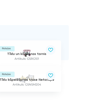
Rotaļas
Tīklu un kāpšanas tornis
Artikuls: GSRG101
Rotaļas
Tīklu kāpelēšanas trase Netscape
Artikuls: GSNSM204