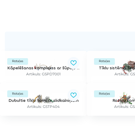
Rotaļas
Rotaļas
Kāpelēšanas komplekss ar šūpoļu groziem
Tīklu sistēma Te
Artikuls: GSPD7001
Artikuls: G
Rotaļas
Rotaļas
Dubultie tīklu torņi ar slidkalniņiem
Rotaļu kom
Artikuls: GSTP404
Artikuls: G