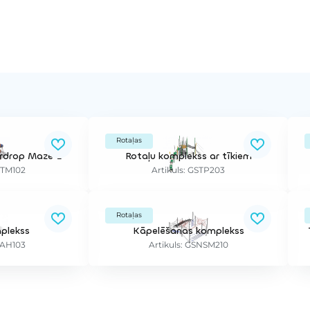
Rotaļas
ardrop Maze L
Rotaļu komplekss ar tīkiem
STM102
Artikuls: GSTP203
Rotaļas
plekss
Kāpelēšanas komplekss
SAH103
Artikuls: GSNSM210