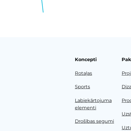
Koncepti
Pak
Rotaļas
Pro
Sports
Diz
Labiekārtojuma
Pro
elementi
Uzs
Drošības segumi
Uzt