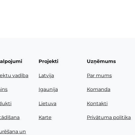
alpojumi
Projekti
Uzņēmums
jektu vadība
Latvija
Par mums
ains
Igaunija
Komanda
dukti
Lietuva
Kontakti
tādīšana
Karte
Privātuma politika
urēšana un