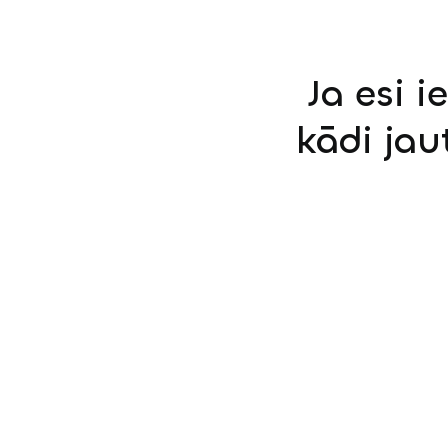
Ja esi i
kādi jau