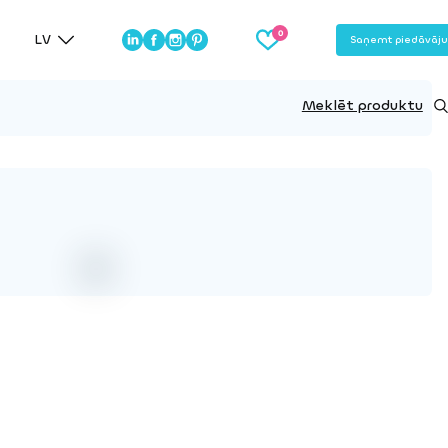
LV
Saņemt piedāvāj
Meklēt produktu