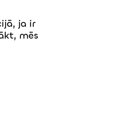
jā, ja ir
sākt, mēs