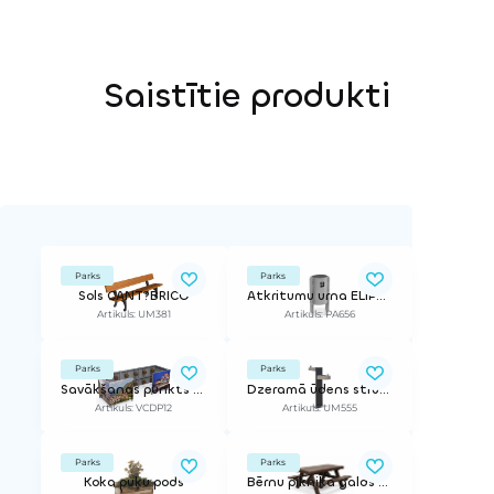
Saistītie produkti
Parks
Parks
Sols CANT?BRICO
Atkritumu urna ELIPSIS 50
Artikuls: UM381
Artikuls: PA656
Parks
Parks
Savākšanas punkts EKA
Dzeramā ūdens strūklaka TREE
Artikuls: VCDP12
Artikuls: UM555
Parks
Parks
Koka puķu pods
Bērnu piknika galds ECO