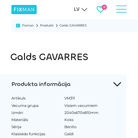
LV
Fixman
Produkti
Galds GAVARRES
Galds GAVARRES
Produkta informācija
Artikuls
VM311
Vecuma grupa
Visiem vecumiem
Izmēri
2040x670x810mm
Materiāls
Koks
Sērija
Benito
Klasiskās funkcijas
Galdi