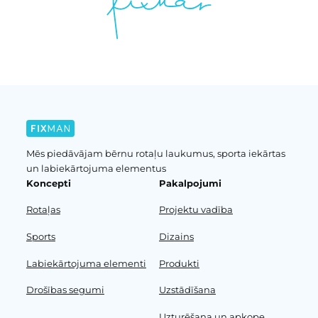
Mēs piedāvājam bērnu rotaļu laukumus, sporta iekārtas
un labiekārtojuma elementus
Koncepti
Pakalpojumi
Rotaļas
Projektu vadība
Sports
Dizains
Labiekārtojuma elementi
Produkti
Drošības segumi
Uzstādīšana
Uzturēšana un apkope