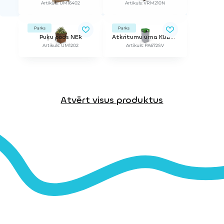
Artikuls: UM16402
Artikuls: VRM210N
Parks
Parks
Puķu pods NER
Atkritumu urna KUBE SELECTIF VERDE
Artikuls: UM1202
Artikuls: PA672SV
Atvērt visus produktus