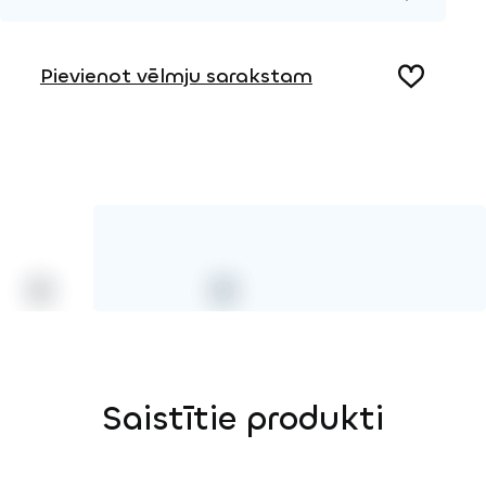
2D DWG – Sānu skats
Metāls
2D DWG – Augšas skats
Pievienot vēlmju sarakstam
3D DWG
Saistītie produkti