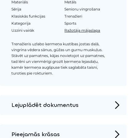
Materiāls
Metāls
Sērija
Senioru vingrošana
Klasiskās funkcijas
Trenažieri
Kategorija
Sports
Uzzini vairāk
Ražotāja mājaslapa
Trenažieris uzlabo ķermeņa kustības jostas daļā,
vingrina vēdera sānus, gūžas un gurnu muskuļus.
Stāvēt uz pamatnes, kājas novietojot uz pamatnes,
tad lēni un vienmērīgi grozīt ķermeņa lejasdaļu,
kamēr ķermeņa augšpuse tiek saglabāta taisni,
turoties pie rokturiem.
Lejuplādēt dokumentus
Produkta lapa
Instalācijas instrukcijas
Pieejamās krāsas