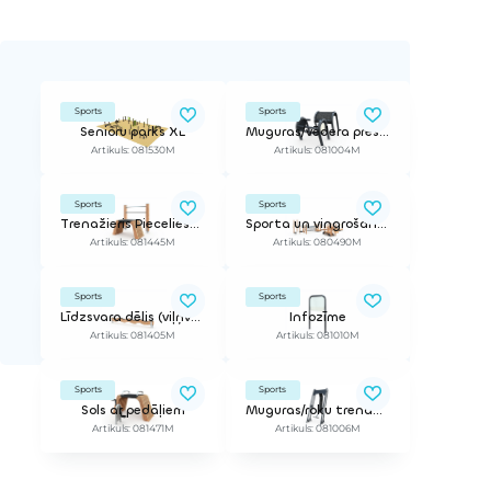
Sports
Sports
Senioru parks XL
Muguras/vēdera preses trenažieris
Artikuls: 081530M
Artikuls: 081004M
Sports
Sports
Trenažieris Piecelies-apsēdies
Sporta un vingrošanas iekārta
Artikuls: 081445M
Artikuls: 080490M
Sports
Sports
Līdzsvara dēlis (viļņveidīgs)
Infozīme
Artikuls: 081405M
Artikuls: 081010M
Sports
Sports
Sols ar pedāļiem
Muguras/roku trenažieris
Artikuls: 081471M
Artikuls: 081006M