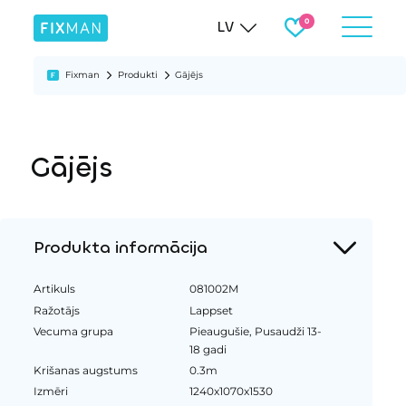
LV
Fixman
Produkti
Gājējs
Gājējs
Produkta informācija
Artikuls
081002M
Ražotājs
Lappset
Vecuma grupa
Pieaugušie, Pusaudži 13-
18 gadi
Krišanas augstums
0.3m
Izmēri
1240x1070x1530