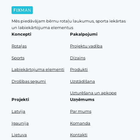
Mēs piedāvājam bērnu rotaļu laukumus, sporta iekārtas
un labiekārtojuma elementus
Koncepti
Pakalpojumi
Rotaļas
Projektu vadība
Sports
Dizains
Labiekārtojuma elementi
Produkti
Drošības segumi
Uzstādīšana
Uzturēšana un apkope
Projekti
Uzņēmums
Latvija
Par mums
Igaunija
Komanda
Lietuva
Kontakti