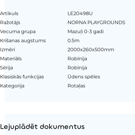
Artikuls
LE20498U
Ražotājs
NORNA PLAYGROUNDS
Vecuma grupa
Mazuļi 0-3 gadi
Krišanas augstums
0.5m
Izmēri
2000x260x500mm
Materiāls
Robīnija
Sērija
Robīnija
Klasiskās funkcijas
Ūdens spēles
Kategorija
Rotaļas
Lejuplādēt dokumentus