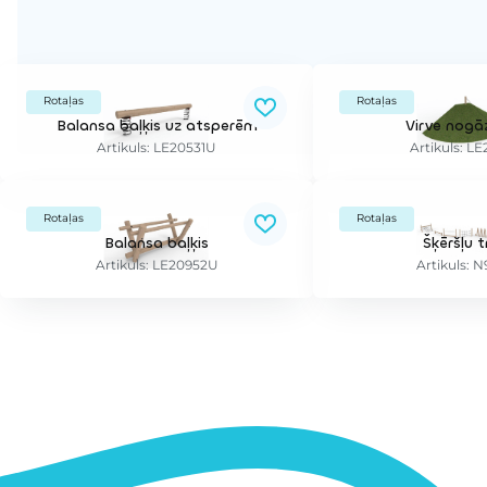
Rotaļas
Rotaļas
Balansa baļķis uz atsperēm
Virve nogā
Artikuls: LE20531U
Artikuls: L
Rotaļas
Rotaļas
Balansa baļķis
Šķēršļu 
Artikuls: LE20952U
Artikuls: 