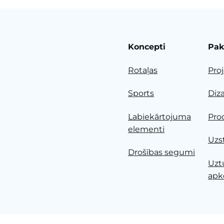
Koncepti
Pak
Rotaļas
Pro
Sports
Diz
Labiekārtojuma
Pro
elementi
Uzs
Drošības segumi
Uzt
apk