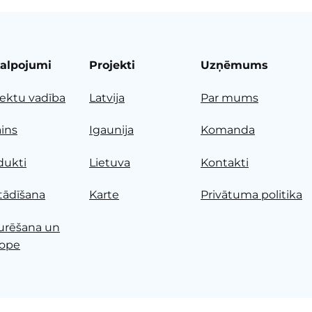
alpojumi
Projekti
Uzņēmums
jektu vadība
Latvija
Par mums
ains
Igaunija
Komanda
dukti
Lietuva
Kontakti
tādīšana
Karte
Privātuma politika
urēšana un
ope