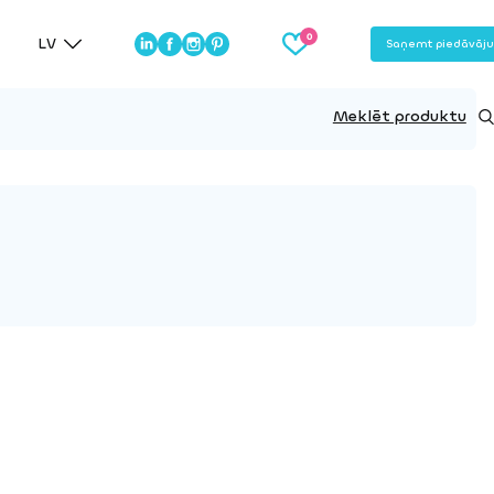
LV
Saņemt piedāvāj
Meklēt produktu