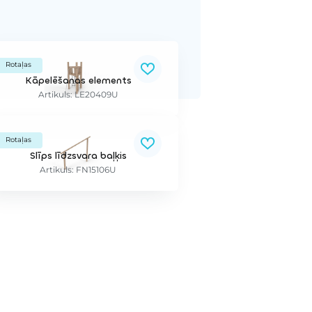
Rotaļas
Kāpelēšanas elements
Artikuls: LE20409U
Rotaļas
Slīps līdzsvara baļķis
Artikuls: FN15106U