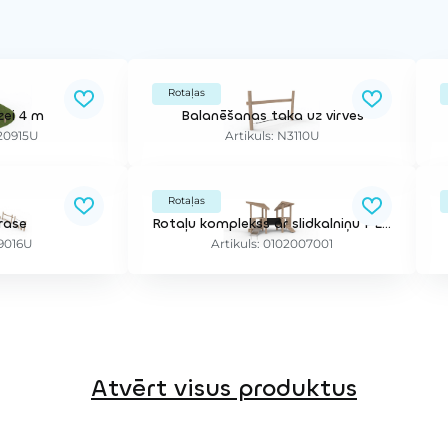
Rotaļas
zei 4 m
Balanēšanas taka uz virves
E20915U
Artikuls: N3110U
Rotaļas
trase
Rotaļu komplekss ar slidkalniņu PLATY TRI 600 DUO RO
N9016U
Artikuls: 0102007001
Atvērt visus produktus