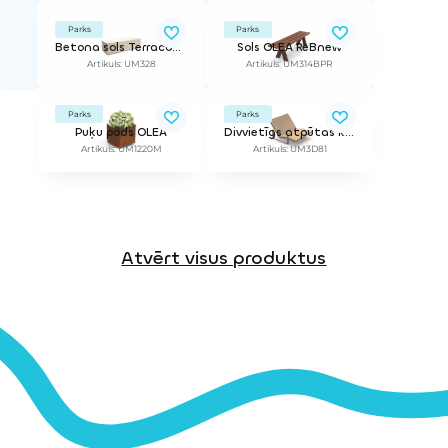
Parks
Parks
Betona sols Terracota, garš
Sols OLEA ReBnew
Artikuls: UM328
Artikuls: UM314BPR
Parks
Parks
Puķu pods OLEA
Divvietīgs atpūtas krēsls PIRO
Artikuls: UM1220M
Artikuls: UM3D81
Atvērt visus produktus