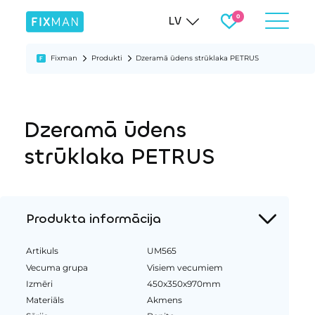
LV
Fixman
Produkti
Dzeramā ūdens strūklaka PETRUS
Dzeramā ūdens
strūklaka PETRUS
Produkta informācija
Artikuls
UM565
Vecuma grupa
Visiem vecumiem
Izmēri
450x350x970mm
Materiāls
Akmens