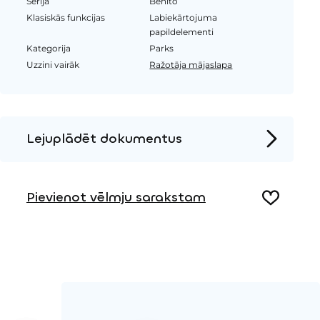
Sērija
Benito
Klasiskās funkcijas
Labiekārtojuma
papildelementi
Kategorija
Parks
Uzzini vairāk
Ražotāja mājaslapa
Lejuplādēt dokumentus
Produkta lapa
Pievienot vēlmju sarakstam