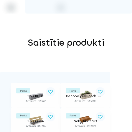
Saistītie produkti
Parks
Parks
Sols KUBE
Betona puķupods Terracota
Artikuls: UM372
Artikuls: UM328J
Parks
Parks
Sols OLEA
Sols BARCINO
Artikuls: UM314
Artikuls: UM3031