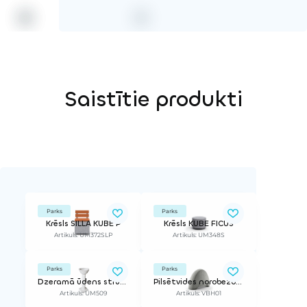
Saistītie produkti
Parks
Parks
Krēsls SILLA KUBE P
Krēsls KUBE FICUS
Artikuls: UM372SLP
Artikuls: UM348S
Parks
Parks
Dzeramā ūdens strūklaka FONTI
Pilsētvides norobežojums NOSA
Artikuls: UM509
Artikuls: VBH01