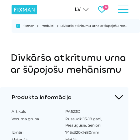
LV
Fixman
Produkti
Divkārša atkritumu urna ar šūpojošu mehānismu
Divkārša atkritumu urna
ar šūpojošu mehānismu
Produkta informācija
Artikuls
PA623D
Vecuma grupa
Pusaudži 13-18 gadi,
Pieaugušie, Seniori
Izmēri
745x320x1480mm
Materiāls
Metāls