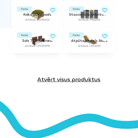
Parks
Parks
Koka puķu pods
Stacionāra atkritumu urna ARO SELECTIF
Artikuls: UM16404
Artikuls: PA620A
Parks
Parks
Sols TOR ReBnew
Atpūtas krēsls ARES
Artikuls: UM353PR
Artikuls: UM3D10
Atvērt visus produktus