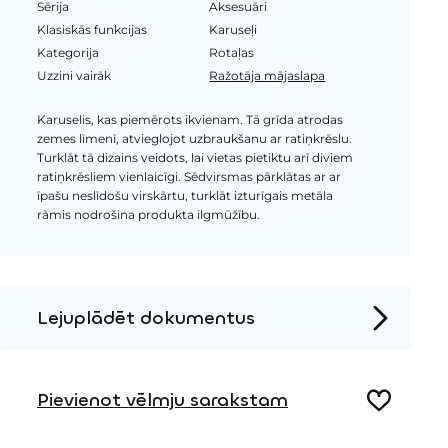
Sērija
Aksesuāri
Klasiskās funkcijas
Karuseļi
Kategorija
Rotaļas
Uzzini vairāk
Ražotāja mājaslapa
Karuselis, kas piemērots ikvienam. Tā grīda atrodas
zemes līmenī, atvieglojot uzbraukšanu ar ratiņkrēslu.
Turklāt tā dizains veidots, lai vietas pietiktu arī diviem
ratiņkrēsliem vienlaicīgi. Sēdvirsmas pārklātas ar ar
īpašu neslīdošu virskārtu, turklāt izturīgais metāla
rāmis nodrošina produkta ilgmūžību.
Lejuplādēt dokumentus
Produkta lapa
Pievienot vēlmju sarakstam