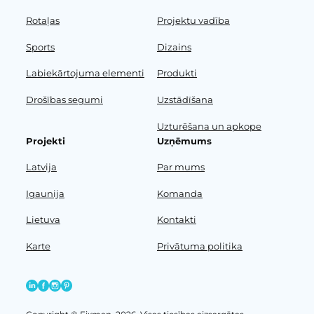
Rotaļas
Projektu vadība
Sports
Dizains
Labiekārtojuma elementi
Produkti
Drošības segumi
Uzstādīšana
Uzturēšana un apkope
Projekti
Uzņēmums
Latvija
Par mums
Igaunija
Komanda
Lietuva
Kontakti
Karte
Privātuma politika