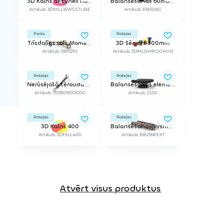
3D Kalns ar tuneli no nerūsējoša tērauda
Balansēšanas bumba priekš mākslīgā zāliena | ø 50 cm, noliecams. t.sk. iekļauts PETG montāžas gredzens
Artikuls: 3DHILL16WSSTUBE
Artikuls: RB50AG
Parks
Rotaļas
Trīsdaļīgs sols Momentum
3D Sēne h-300mm
Artikuls: 061112M
Artikuls: 3DMUSHROOMH3
Rotaļas
Rotaļas
Nerūsējošā tērauda slidkalniņš ar trepēm (brīvi stāvošs, h 0.9 - 1.0 m x 0.5 m)
Balansēšanas elements ar atsperi (gumijas segumam), ø 50 cm.
Artikuls: 1109509001000
Artikuls: JS50
Rotaļas
Rotaļas
3D Kalns 400
Balansēšanas virsma taisna, pagarināta, blīvām virsmām un zālienam | Garums 216 cm
Artikuls: 3DHILL400
Artikuls: BB216REXT
Atvērt visus produktus