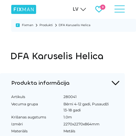
LV
Fixman
Produkti
DFA Karuselis Helica
DFA Karuselis Helica
Produkta informācija
Artikuls
280041
Vecuma grupa
Bērni 4-12 gadi, Pusaudži
13-18 gadi
Krišanas augstums
1.0m
Izmēri
2270x2270x864mm
Materiāls
Metāls